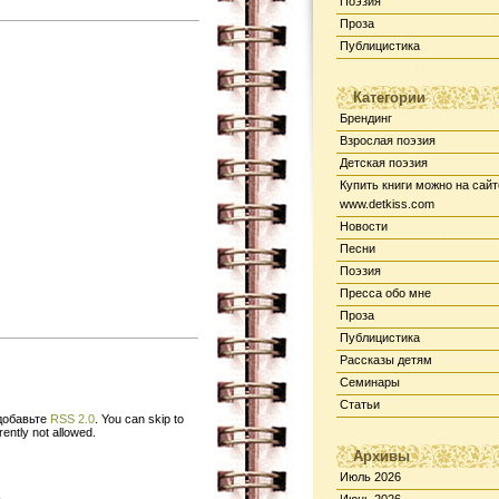
Поэзия
Проза
Публицистика
Категории
Брендинг
Взрослая поэзия
Детская поэзия
Купить книги можно на сайт
www.detkiss.com
Новости
Песни
Поэзия
Пресса обо мне
Проза
Публицистика
Рассказы детям
Семинары
Статьи
 добавьте
RSS 2.0
. You can skip to
ently not allowed.
Архивы
Июль 2026