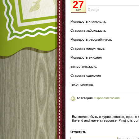
27
George
Окт
Молодость хихикнула,
Старость забрюзжала.
Молодость расслабилась,
Старость напряглась.
Молодость ехидная
выпустила жало.
Старость одинокая
тихо прилегла.
Категория:
Взрослая поэзия
Вы можете быть в курсе ответов, просто
the end and leave a response. Pinging is curr
Ответить