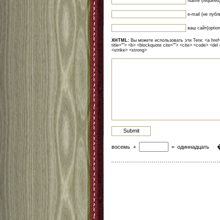
Name (required
e-mail (не публ
ваш сайт(option
XHTML:
Вы можете использовать эти Теги: <a href=""
title=""> <b> <blockquote cite=""> <cite> <code> <del
<strike> <strong>
восемь
+
=
одиннадцать