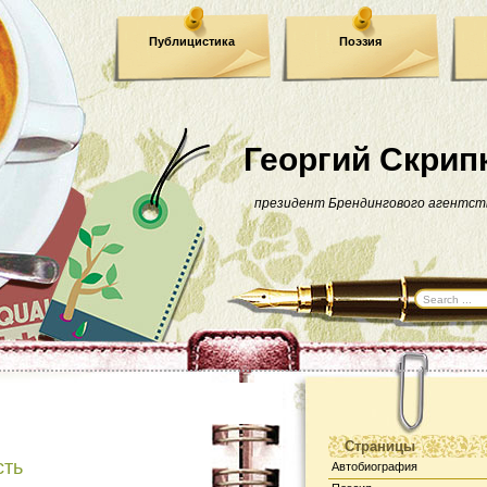
Публицистика
Поэзия
Георгий Скрип
президент Брендингового агентст
Страницы
сть
Автобиография