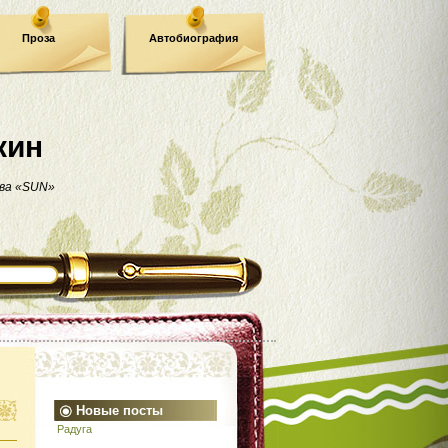
Проза
Автобиография
кин
ва «SUN»
Новые посты
Радуга