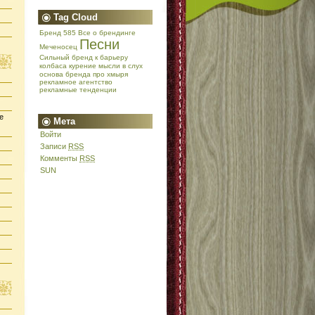
Tag Cloud
Бренд 585
Все о брендинге
Песни
Меченосец
Сильный бренд
к барьеру
колбаса
курение
мысли в слух
основа бренда
про хмыря
рекламное агентство
рекламные тенденции
е
Мета
Войти
Записи
RSS
Комменты
RSS
SUN