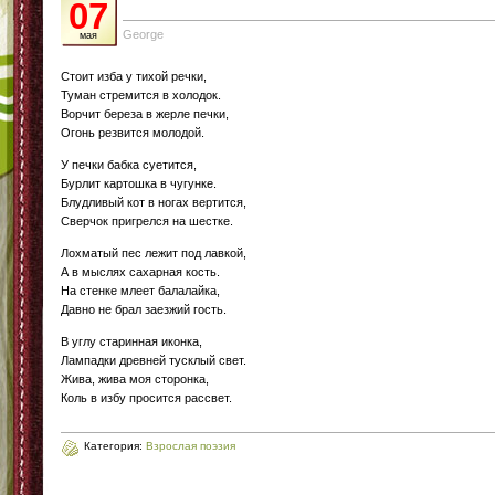
07
George
мая
Стоит изба у тихой речки,
Туман стремится в холодок.
Ворчит береза в жерле печки,
Огонь резвится молодой.
У печки бабка суетится,
Бурлит картошка в чугунке.
Блудливый кот в ногах вертится,
Сверчок пригрелся на шестке.
Лохматый пес лежит под лавкой,
А в мыслях сахарная кость.
На стенке млеет балалайка,
Давно не брал заезжий гость.
В углу старинная иконка,
Лампадки древней тусклый свет.
Жива, жива моя сторонка,
Коль в избу просится рассвет.
Категория:
Взрослая поэзия