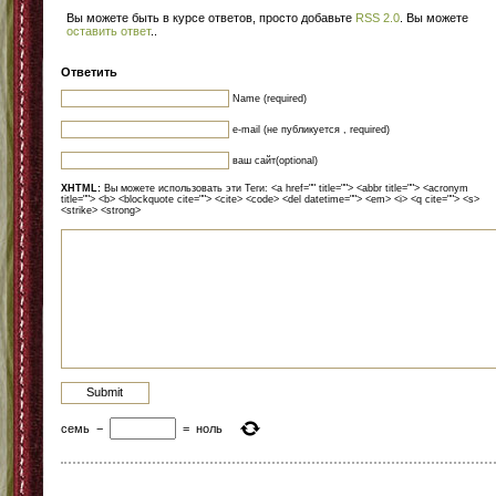
Вы можете быть в курсе ответов, просто добавьте
RSS 2.0
. Вы можете
оставить ответ
.
.
Ответить
Name (required)
e-mail (не публикуется , required)
ваш сайт(optional)
XHTML:
Вы можете использовать эти Теги: <a href="" title=""> <abbr title=""> <acronym
title=""> <b> <blockquote cite=""> <cite> <code> <del datetime=""> <em> <i> <q cite=""> <s>
<strike> <strong>
семь
−
=
ноль