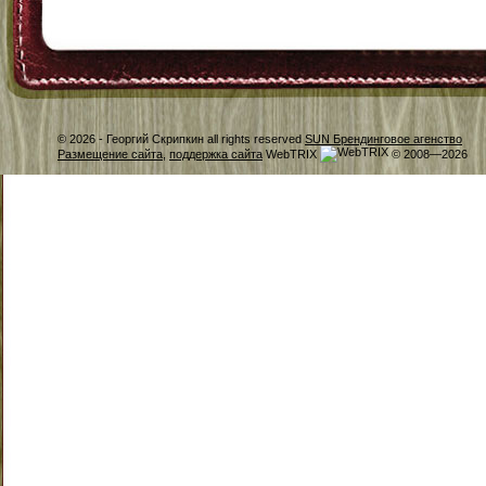
© 2026 -
Георгий Скрипкин all rights reserved
SUN Брендинговое агенство
Размещение сайта
,
поддержка сайта
WebTRIX
© 2008—2026