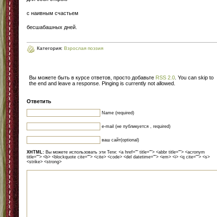
с наивным счастьем
бесшабашных дней.
Категория:
Взрослая поэзия
Вы можете быть в курсе ответов, просто добавьте
RSS 2.0
. You can skip to
the end and leave a response. Pinging is currently not allowed.
Ответить
Name (required)
e-mail (не публикуется , required)
ваш сайт(optional)
XHTML:
Вы можете использовать эти Теги: <a href="" title=""> <abbr title=""> <acronym
title=""> <b> <blockquote cite=""> <cite> <code> <del datetime=""> <em> <i> <q cite=""> <s>
<strike> <strong>