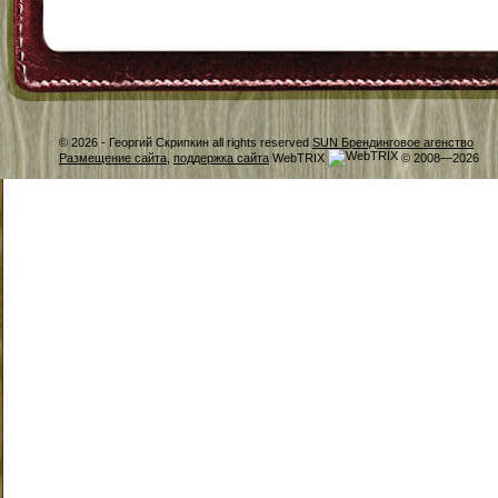
© 2026 -
Георгий Скрипкин all rights reserved
SUN Брендинговое агенство
Размещение сайта
,
поддержка сайта
WebTRIX
© 2008—2026