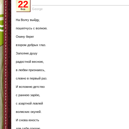
22
George
Фев
На Волгу выйду,
пошепчусь с волною.
Окину берег
взором добрых глаз.
Заполню душу
радостной весною,
в любви признаюсь,
словно в первый раз.
И вспомню детство
с раннею зарёю,
с азартной ловлей
волжских окуней.
И снова юность
для себя открою