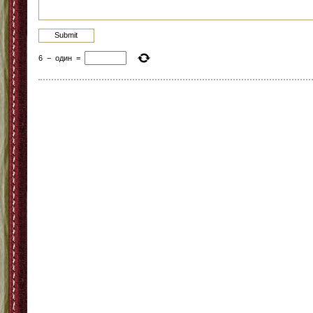
6
−
один
=