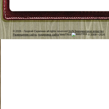
© 2026 -
Георгий Скрипкин all rights reserved
SUN Брендинговое агенство
Размещение сайта
,
поддержка сайта
WebTRIX
© 2008—2026