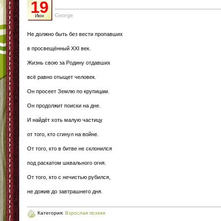
19
George
Июн
Не должно быть без вести пропавших
в просвещённый ХХI век.
Жизнь свою за Родину отдавших
всё равно отыщет человек.
Он просеет Землю по крупицам.
Он продолжит поиски на дне.
И найдёт хоть малую частицу
от того, кто сгинул на войне.
От того, кто в битве не склонился
под раскатом шквального огня.
От того, кто с нечистью рубился,
не дожив до завтрашнего дня.
Категория:
Взрослая поэзия