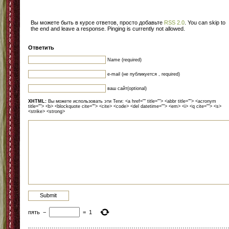
Вы можете быть в курсе ответов, просто добавьте
RSS 2.0
. You can skip to
the end and leave a response. Pinging is currently not allowed.
Ответить
Name (required)
e-mail (не публикуется , required)
ваш сайт(optional)
XHTML:
Вы можете использовать эти Теги: <a href="" title=""> <abbr title=""> <acronym
title=""> <b> <blockquote cite=""> <cite> <code> <del datetime=""> <em> <i> <q cite=""> <s>
<strike> <strong>
пять
−
=
1