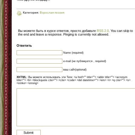
Категория:
Взрослая поэзия
Вы можете быть в курсе ответов, просто добавьте
RSS 2.0
. You can skip to
the end and leave a response. Pinging is currently not allowed.
Ответить
Name (required)
e-mail (не публикуется , required)
ваш сайт(optional)
XHTML:
Вы можете использовать эти Теги: <a href="" title=""> <abbr title=""> <acronym
title=""> <b> <blockquote cite=""> <cite> <code> <del datetime=""> <em> <i> <q cite=""> <s>
<strike> <strong>