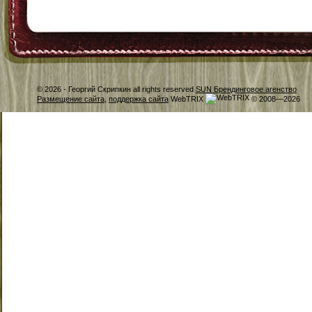
© 2026 -
Георгий Скрипкин all rights reserved
SUN Брендинговое агенство
Размещение сайта
,
поддержка сайта
WebTRIX
© 2008—2026