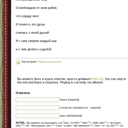
Освобождали от оков рабов,
что сердцу мил.
И понял я, его душа
слилась с моей душой.
Я с ним сверяю каждый шаг
и с ним делюсь судьбой.
Категория:
Взрослая поэзия
Вы можете быть в курсе ответов, просто добавьте
RSS 2.0
. You can skip to
the end and leave a response. Pinging is currently not allowed.
Ответить
Name (required)
e-mail (не публикуется , required)
ваш сайт(optional)
XHTML:
Вы можете использовать эти Теги: <a href="" title=""> <abbr title=""> <acronym
title=""> <b> <blockquote cite=""> <cite> <code> <del datetime=""> <em> <i> <q cite=""> <s>