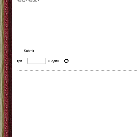
<strike> <strong>
три
−
=
один