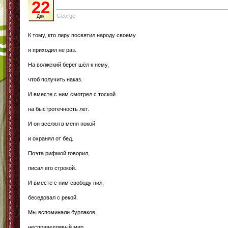
22
George
Дек
К тому, кто лиру посвятил народу своему
я приходил не раз.
На волжский берег шёл к нему,
чтоб получить наказ.
И вместе с ним смотрел с тоской
на быстротечность лет.
И он вселял в меня покой
и охранял от бед.
Поэта рифмой говорил,
писал его строкой.
И вместе с ним свободу пил,
беседовал с рекой.
Мы вспоминали бурлаков,
несправедливый мир.