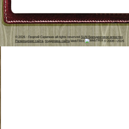
© 2026 -
Георгий Скрипкин all rights reserved
SUN Брендинговое агенство
Размещение сайта
,
поддержка сайта
WebTRIX
© 2008—2026