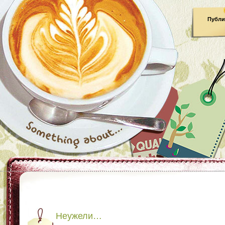
Публи
Неужели…