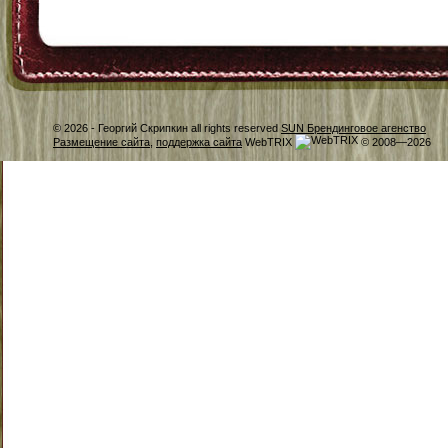
© 2026 -
Георгий Скрипкин all rights reserved
SUN Брендинговое агенство
Размещение сайта
,
поддержка сайта
WebTRIX
© 2008—2026