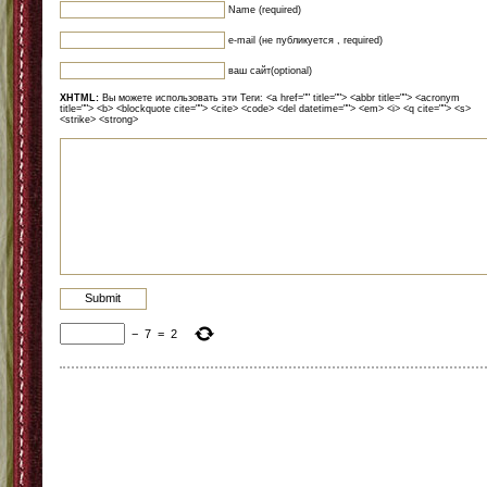
Name (required)
e-mail (не публикуется , required)
ваш сайт(optional)
XHTML:
Вы можете использовать эти Теги: <a href="" title=""> <abbr title=""> <acronym
title=""> <b> <blockquote cite=""> <cite> <code> <del datetime=""> <em> <i> <q cite=""> <s>
<strike> <strong>
−
7
=
2