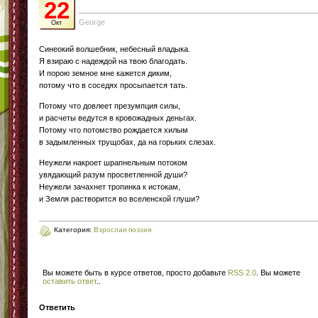
22
George
Окт
Синеокий волшебник, небесный владыка.
Я взираю с надеждой на твою благодать.
И порою земное мне кажется диким,
потому что в соседях просыпается тать.
Потому что довлеет презумпция силы,
и расчеты ведутся в кровожадных деньгах.
Потому что потомство рождается хилым
в задымленных трущобах, да на горьких слезах.
Неужели накроет шрапнельным потоком
увядающий разум просветленной души?
Неужели зачахнет тропинка к истокам,
и Земля растворится во вселенской глуши?
Категория:
Взрослая поэзия
Вы можете быть в курсе ответов, просто добавьте
RSS 2.0
. Вы можете
оставить ответ
.
.
Ответить