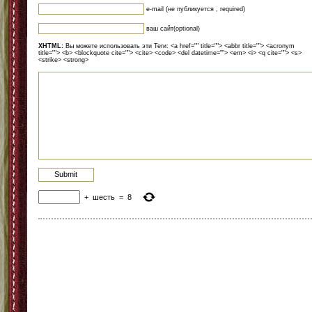
e-mail (не публикуется , required)
ваш сайт(optional)
XHTML:
Вы можете использовать эти Теги: <a href="" title=""> <abbr title=""> <acronym
title=""> <b> <blockquote cite=""> <cite> <code> <del datetime=""> <em> <i> <q cite=""> <s>
<strike> <strong>
+
шесть
=
8