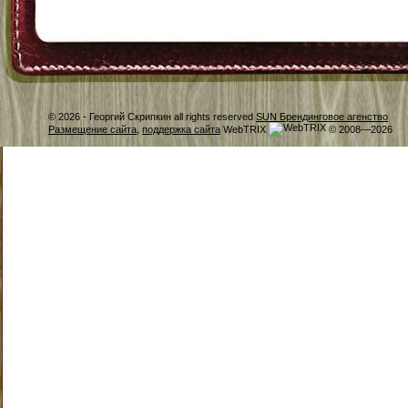
© 2026 -
Георгий Скрипкин all rights reserved
SUN Брендинговое агенство
Размещение сайта
,
поддержка сайта
WebTRIX
© 2008—2026