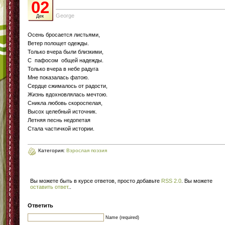
02
George
Дек
Осень бросается листьями,
Ветер полощет одежды.
Только вчера были близкими,
С пафосом общей надежды.
Только вчера в небе радуга
Мне показалась фатою.
Сердце сжималось от радости,
Жизнь вдохновлялась мечтою.
Сникла любовь скороспелая,
Высох целебный источник.
Летняя песнь недопетая
Стала частичкой истории.
Категория:
Взрослая поэзия
Вы можете быть в курсе ответов, просто добавьте
RSS 2.0
. Вы можете
оставить ответ
.
.
Ответить
Name (required)