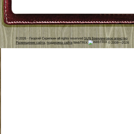
© 2026 -
Георгий Скрипкин all rights reserved
SUN Брендинговое агенство
Размещение сайта
,
поддержка сайта
WebTRIX
© 2008—2026