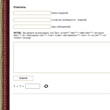
Ответить
Name (required)
e-mail (не публикуется , required)
ваш сайт(optional)
XHTML:
Вы можете использовать эти Теги: <a href="" title=""> <abbr title=""> <acronym
title=""> <b> <blockquote cite=""> <cite> <code> <del datetime=""> <em> <i> <q cite=""> <s>
<strike> <strong>
7
+
7
=