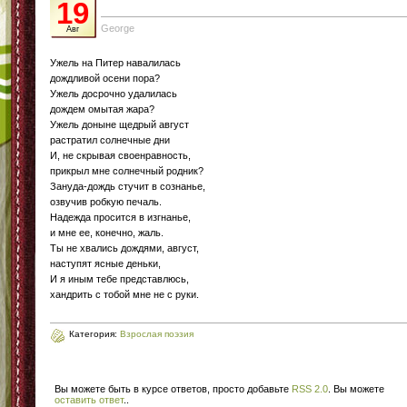
19
George
Авг
Ужель на Питер навалилась
дождливой осени пора?
Ужель досрочно удалилась
дождем омытая жара?
Ужель доныне щедрый август
растратил солнечные дни
И, не скрывая своенравность,
прикрыл мне солнечный родник?
Зануда-дождь стучит в сознанье,
озвучив робкую печаль.
Надежда просится в изгнанье,
и мне ее, конечно, жаль.
Ты не хвались дождями, август,
наступят ясные деньки,
И я иным тебе представлюсь,
хандрить с тобой мне не с руки.
Категория:
Взрослая поэзия
Вы можете быть в курсе ответов, просто добавьте
RSS 2.0
. Вы можете
оставить ответ
.
.