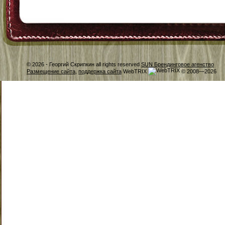
© 2026 -
Георгий Скрипкин all rights reserved
SUN Брендинговое агенство
Размещение сайта
,
поддержка сайта
WebTRIX
© 2008—2026