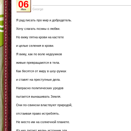
06
George
Июн
Я рад писать про мир и добродетель.
Хочу слагать поэмы о любви.
Но вижу пятна крови на кастете
и целые селения в крови.
Я вижу, как по воле недоумков
живые превращаются в тела.
Как бесятся от жиру в шоу-румах
и ставят на преступные дела.
Напрасно политических уродов
пытается вынашивать Земля.
Они по-свински властвуют природой,
отстаивая право истреблять.
Не место им на солнечной планете.
Из них питает желчь источник зла.