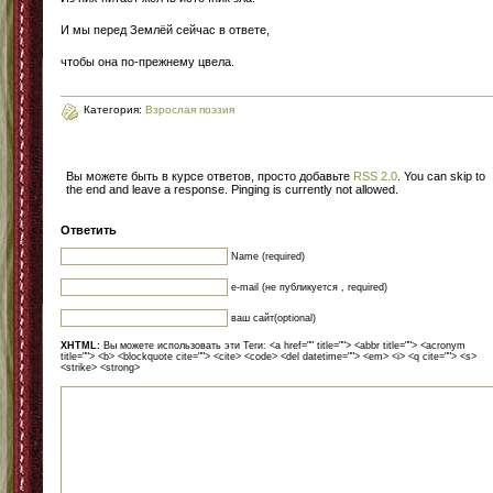
И мы перед Землёй сейчас в ответе,
чтобы она по-прежнему цвела.
Категория:
Взрослая поэзия
Вы можете быть в курсе ответов, просто добавьте
RSS 2.0
. You can skip to
the end and leave a response. Pinging is currently not allowed.
Ответить
Name (required)
e-mail (не публикуется , required)
ваш сайт(optional)
XHTML:
Вы можете использовать эти Теги: <a href="" title=""> <abbr title=""> <acronym
title=""> <b> <blockquote cite=""> <cite> <code> <del datetime=""> <em> <i> <q cite=""> <s>
<strike> <strong>