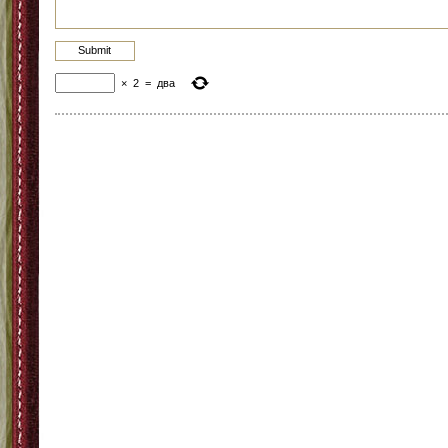
×
2
=
два