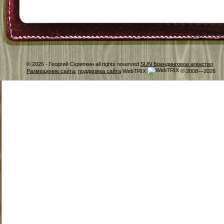
© 2026 -
Георгий Скрипкин all rights reserved
SUN Брендинговое агенство
Размещение сайта
,
поддержка сайта
WebTRIX
© 2008—2026