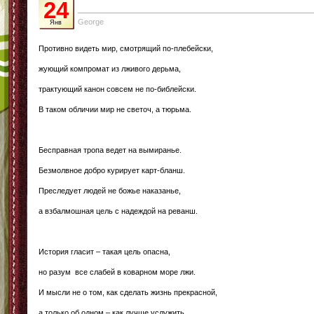
24
George
Янв
Противно видеть мир, смотрящий по-плебейски,
жующий компромат из лживого дерьма,
трактующий канон совсем не по-библейски.
В таком обличии мир не светоч, а тюрьма.
Бесправная тропа ведет на вымиранье.
Безмолвное добро курирует карт-бланш.
Преследует людей не божье наказанье,
а взбалмошная цель с надеждой на реванш.
История гласит – такая цель опасна,
но разум все слабей в коварном море лжи.
И мысли не о том, как сделать жизнь прекрасной,
а только об одном – как лучше услужить.