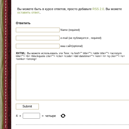
Вы можете быть в курсе ответов, просто добавьте
RSS 2.0
. Вы можете
оставить ответ
.
.
Ответить
Name (required)
e-mail (не публикуется , required)
ваш сайт(optional)
XHTML:
Вы можете использовать эти Теги: <a href="" title=""> <abbr title=""> <acronym
title=""> <b> <blockquote cite=""> <cite> <code> <del datetime=""> <em> <i> <q cite=""> <s>
<strike> <strong>
4
×
=
четыре