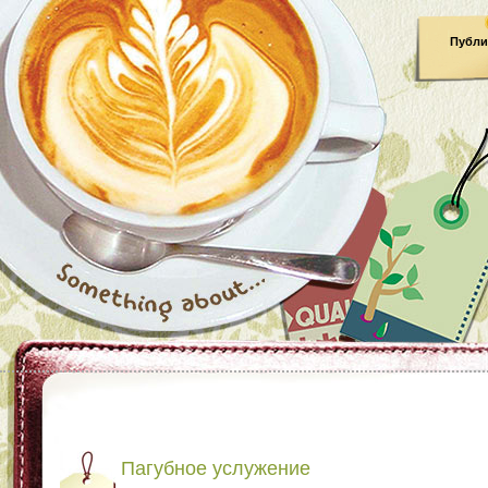
Публи
Пагубное услужение