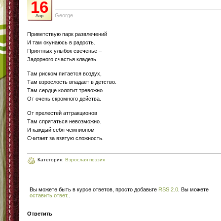
16
George
Апр
Приветствую парк развлечений
И там окунаюсь в радость.
Приятных улыбок свеченье –
Задорного счастья кладезь.
Там риском питается воздух,
Там взрослость впадает в детство.
Там сердце колотит тревожно
От очень скромного действа.
От прелестей аттракционов
Там спрятаться невозможно.
И каждый себя чемпионом
Считает за взятую сложность.
Категория:
Взрослая поэзия
Вы можете быть в курсе ответов, просто добавьте
RSS 2.0
. Вы можете
оставить ответ
.
.
Ответить