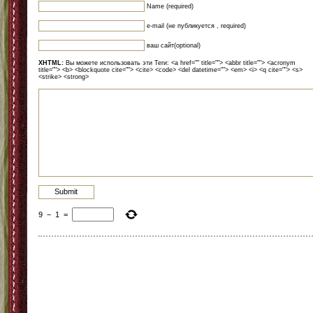
Name (required)
e-mail (не публикуется , required)
ваш сайт(optional)
XHTML:
Вы можете использовать эти Теги: <a href="" title=""> <abbr title=""> <acronym
title=""> <b> <blockquote cite=""> <cite> <code> <del datetime=""> <em> <i> <q cite=""> <s>
<strike> <strong>
9
−
1
=