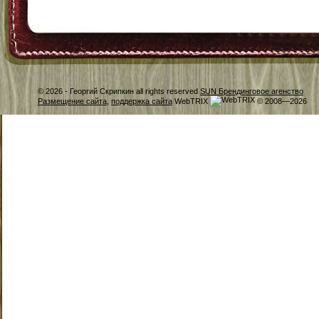
© 2026 -
Георгий Скрипкин all rights reserved
SUN Брендинговое агенство
Размещение сайта
,
поддержка сайта
WebTRIX
© 2008—2026