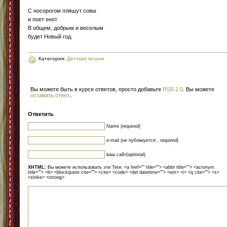
С носорогом пляшут совы
и поет енот
В общем, добрым и веселым
будет Новый год.
Категория:
Детская поэзия
Вы можете быть в курсе ответов, просто добавьте
RSS 2.0
. Вы можете
оставить ответ
.
.
Ответить
Name (required)
e-mail (не публикуется , required)
ваш сайт(optional)
XHTML:
Вы можете использовать эти Теги: <a href="" title=""> <abbr title=""> <acronym
title=""> <b> <blockquote cite=""> <cite> <code> <del datetime=""> <em> <i> <q cite=""> <s>
<strike> <strong>