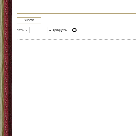
пять
×
=
тридцать