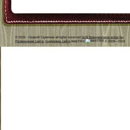
© 2026 -
Георгий Скрипкин all rights reserved
SUN Брендинговое агенство
Размещение сайта
,
поддержка сайта
WebTRIX
© 2008—2026