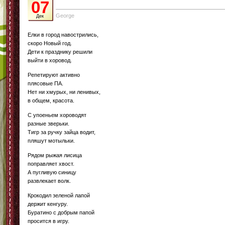
07
George
Дек
Елки в город навострились,
скоро Новый год.
Дети к празднику решили
выйти в хоровод.
Репетируют активно
плясовые ПА.
Нет ни хмурых, ни ленивых,
в общем, красота.
С упоеньем хороводят
разные зверьки.
Тигр за ручку зайца водит,
пляшут мотыльки.
Рядом рыжая лисица
поправляет хвост.
А пугливую синицу
развлекает волк.
Крокодил зеленой лапой
держит кенгуру.
Буратино с добрым папой
просится в игру.