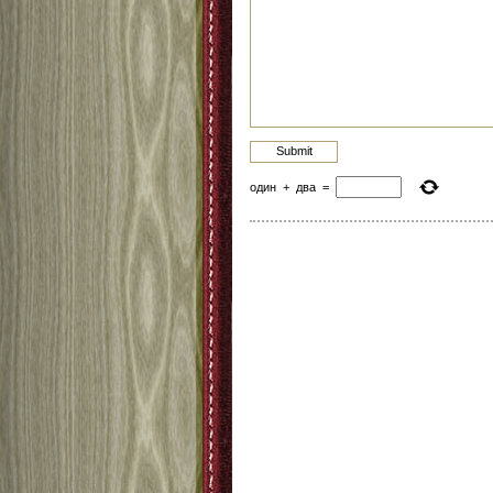
один
+
два
=