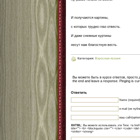
И получаются картины,
с которых трудно глаз отвесть.
И даже снежные куртины
несут нам благостную весть.
Категория:
Взрослая поэзия
Вы можете быть в курсе ответов, просто
the end and leave a response. Pinging is curr
Ответить
Name (required
e-mail (не публ
ваш сайт(option
XHTML:
Вы можете использовать эти Теги: <a href=""
title=""> <b> <blockquote cite=""> <cite> <code> <del
<strike> <strong>