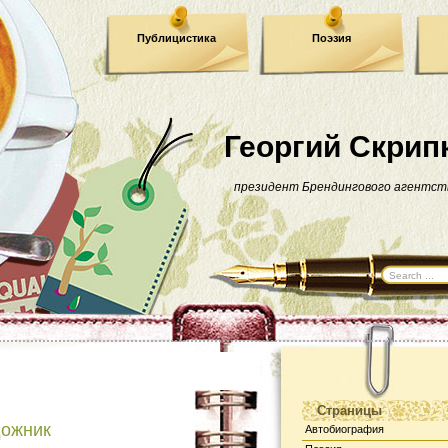
Публицистика
Поэзия
Георгий Скрип
президент Брендингового агентст
Страницы
дожник
Автобиография