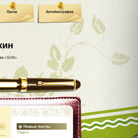
Проза
Автобиография
кин
ва «SUN»
Новые посты
Радуга