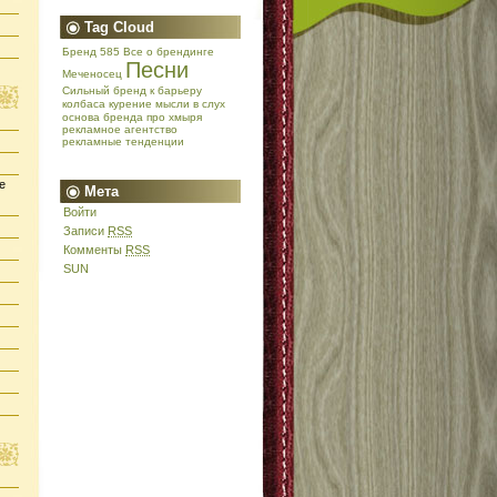
Tag Cloud
Бренд 585
Все о брендинге
Песни
Меченосец
Сильный бренд
к барьеру
колбаса
курение
мысли в слух
основа бренда
про хмыря
рекламное агентство
рекламные тенденции
е
Мета
Войти
Записи
RSS
Комменты
RSS
SUN