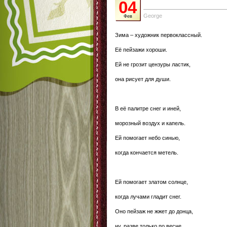
04
George
Фев
Зима – художник первоклассный.
Её пейзажи хороши.
Ей не грозит цензуры ластик,
она рисует для души.
В её палитре снег и иней,
морозный воздух и капель.
Ей помогает небо синью,
когда кончается метель.
Ей помогает златом солнце,
когда лучами гладит снег.
Оно пейзаж не жжет до донца,
ну, разве только по весне.