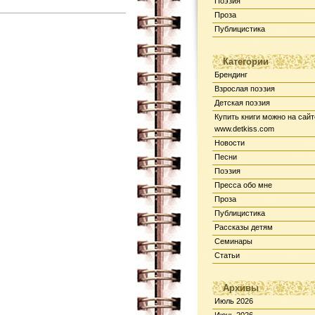
Поэзия
Проза
Публицистика
Категории
Брендинг
Взрослая поэзия
Детская поэзия
Купить книги можно на сайт
www.detkiss.com
Новости
Песни
Поэзия
Пресса обо мне
Проза
Публицистика
Рассказы детям
Семинары
Статьи
Архивы
Июль 2026