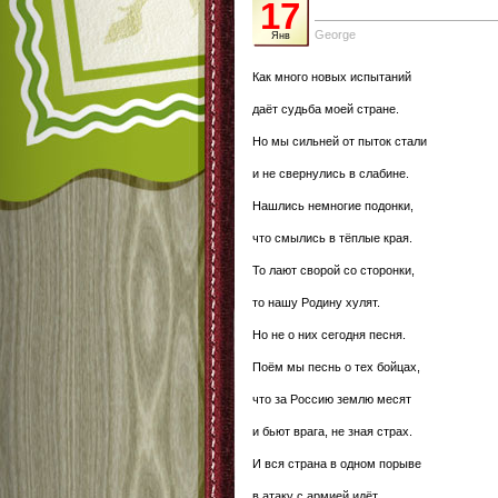
17
George
Янв
Как много новых испытаний
даёт судьба моей стране.
Но мы сильней от пыток стали
и не свернулись в слабине.
Нашлись немногие подонки,
что смылись в тёплые края.
То лают сворой со сторонки,
то нашу Родину хулят.
Но не о них сегодня песня.
Поём мы песнь о тех бойцах,
что за Россию землю месят
и бьют врага, не зная страх.
И вся страна в одном порыве
в атаку с армией идёт.