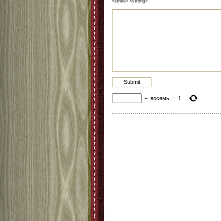
<strike> <strong>
−
восемь
=
1