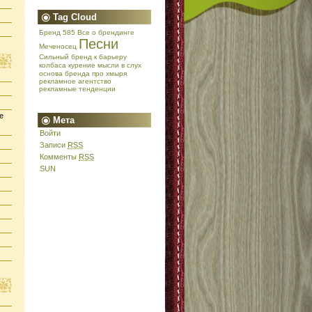
Tag Cloud
Бренд 585
Все о брендинге
Песни
Меченосец
Сильный бренд
к барьеру
колбаса
курение
мысли в слух
основа бренда
про хмыря
рекламное агентство
рекламные тенденции
е
Мета
Войти
Записи
RSS
Комменты
RSS
SUN