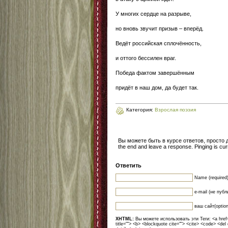
У многих сердце на разрыве,
но вновь звучит призыв – вперёд.
Ведёт российская сплочённость,
и оттого бессилен враг.
Победа фактом завершённым
придёт в наш дом, да будет так.
Категория:
Взрослая поэзия
Вы можете быть в курсе ответов, просто
the end and leave a response. Pinging is curr
Ответить
Name (required
e-mail (не публ
ваш сайт(option
XHTML:
Вы можете использовать эти Теги: <a href=""
title=""> <b> <blockquote cite=""> <cite> <code> <del