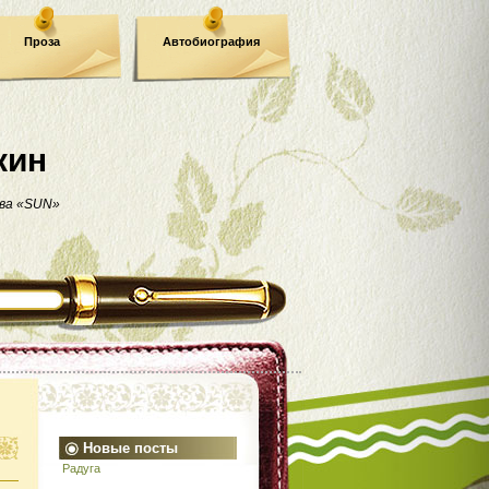
Проза
Автобиография
кин
ва «SUN»
Новые посты
Радуга