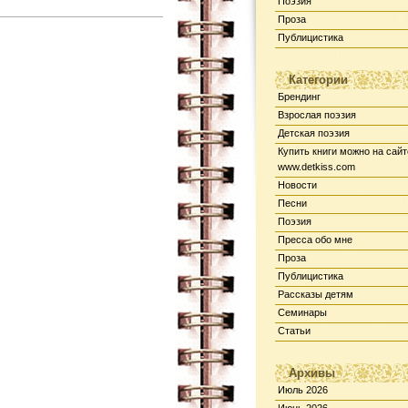
Поэзия
Проза
Публицистика
Категории
Брендинг
Взрослая поэзия
Детская поэзия
Купить книги можно на сайт
www.detkiss.com
Новости
Песни
Поэзия
Пресса обо мне
Проза
Публицистика
Рассказы детям
Семинары
Статьи
Архивы
Июль 2026