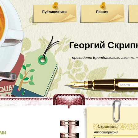
Публицистика
Поэзия
Георгий Скрип
президент Брендингового агентст
Страницы
ами
Автобиография