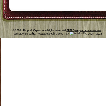
© 2026 -
Георгий Скрипкин all rights reserved
SUN Брендинговое агенство
Размещение сайта
,
поддержка сайта
WebTRIX
© 2008—2026