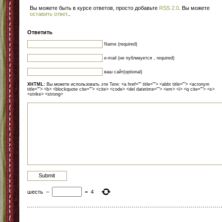
Вы можете быть в курсе ответов, просто добавьте
RSS 2.0
. Вы можете
оставить ответ
.
.
Ответить
Name (required)
e-mail (не публикуется , required)
ваш сайт(optional)
XHTML:
Вы можете использовать эти Теги: <a href="" title=""> <abbr title=""> <acronym
title=""> <b> <blockquote cite=""> <cite> <code> <del datetime=""> <em> <i> <q cite=""> <s>
<strike> <strong>
шесть
−
=
4