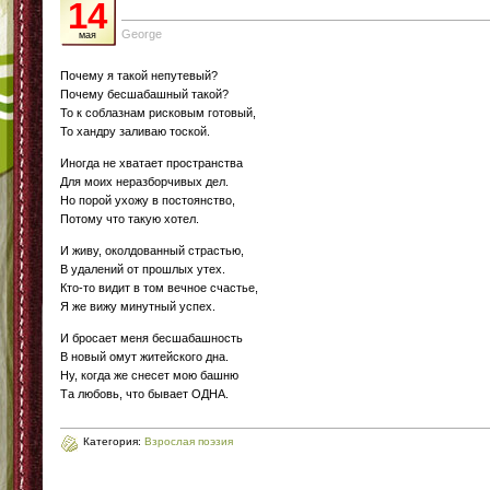
14
George
мая
Почему я такой непутевый?
Почему бесшабашный такой?
То к соблазнам рисковым готовый,
То хандру заливаю тоской.
Иногда не хватает пространства
Для моих неразборчивых дел.
Но порой ухожу в постоянство,
Потому что такую хотел.
И живу, околдованный страстью,
В удалений от прошлых утех.
Кто-то видит в том вечное счастье,
Я же вижу минутный успех.
И бросает меня бесшабашность
В новый омут житейского дна.
Ну, когда же снесет мою башню
Та любовь, что бывает ОДНА.
Категория:
Взрослая поэзия