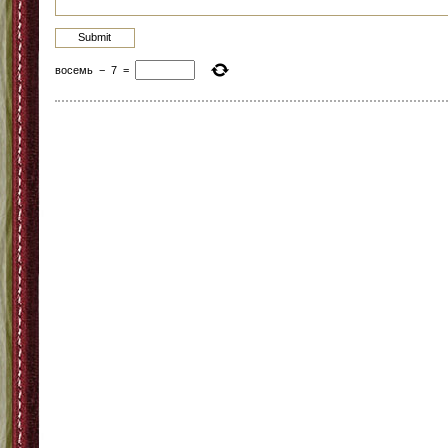
восемь
−
7
=