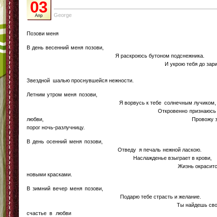
03
George
Апр
Позови меня
В день весенний меня позови
Я раскроюсь бутоном подснежника
И укрою тебя до зар
Звездной шалью проснувшейся нежности.
Летним утром меня позови
Я ворвусь к тебе солнечным лучиком
Откровенно признаюсь 
любви, Провожу з
порог ночь-разлучницу.
В день осенний меня позови
Отведу я печаль нежной ласкою
Наслажденье взыграет в крови
Жизнь окраситс
новыми красками.
В зимний вечер меня позови
Подарю тебе страсть и желание
Ты найдешь сво
счастье в любв