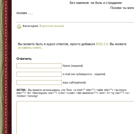
Без намеков на боль и страдание
Позови ты меня
позови …..
Категория:
Взрослая поэзия
Вы можете быть в курсе ответов, просто добавьте
RSS 2.0
. Вы можете
оставить ответ
.
.
Ответить
Name (required)
e-mail (не публикуется , required)
ваш сайт(optional)
XHTML:
Вы можете использовать эти Теги: <a href="" title=""> <abbr title=""> <acronym
title=""> <b> <blockquote cite=""> <cite> <code> <del datetime=""> <em> <i> <q cite=""> <s>
<strike> <strong>