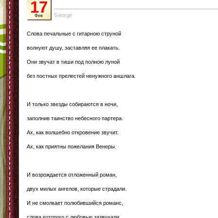
17
George
Фев
Слова печальные с гитарною струной
волнуют душу, заставляя ее плакать.
Они звучат в тиши под полною луной
без постных прелестей ненужного аншлага.
И только звезды собираются в ночи,
заполнив таинство небесного партера.
Ах, как волшебно откровение звучит.
Ах, как приятны пожелания Венеры.
И возрождается отложенный роман,
двух милых ангелов, которые страдали.
И не смолкает полюбившийся романс,
слова которого с любовью зазвучали.