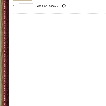
4
×
=
двадцать восемь