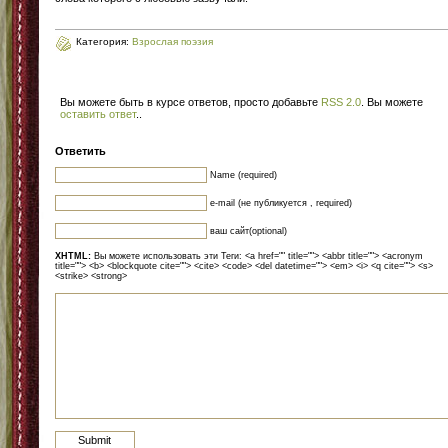
Категория:
Взрослая поэзия
Вы можете быть в курсе ответов, просто добавьте
RSS 2.0
. Вы можете
оставить ответ
.
.
Ответить
Name (required)
e-mail (не публикуется , required)
ваш сайт(optional)
XHTML:
Вы можете использовать эти Теги: <a href="" title=""> <abbr title=""> <acronym
title=""> <b> <blockquote cite=""> <cite> <code> <del datetime=""> <em> <i> <q cite=""> <s>
<strike> <strong>