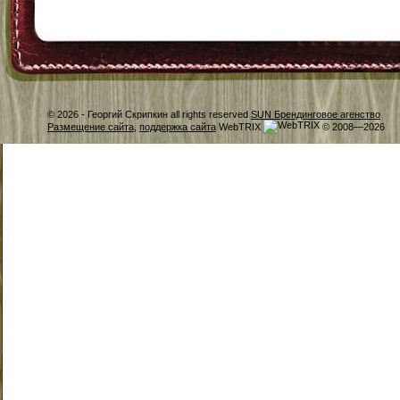
© 2026 -
Георгий Скрипкин all rights reserved
SUN Брендинговое агенство
Размещение сайта
,
поддержка сайта
WebTRIX
© 2008—2026