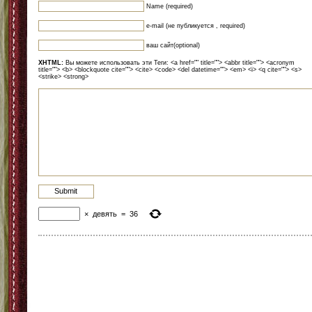
Name (required)
e-mail (не публикуется , required)
ваш сайт(optional)
XHTML:
Вы можете использовать эти Теги: <a href="" title=""> <abbr title=""> <acronym
title=""> <b> <blockquote cite=""> <cite> <code> <del datetime=""> <em> <i> <q cite=""> <s>
<strike> <strong>
×
девять
=
36