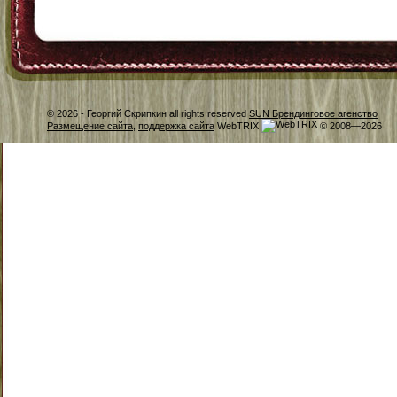
© 2026 -
Георгий Скрипкин all rights reserved
SUN Брендинговое агенство
Размещение сайта
,
поддержка сайта
WebTRIX
© 2008—2026