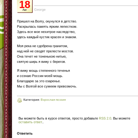
18
George
Авг
Пришел на Волгу, окунулся в детство.
Раскрылась память ярким лепестком.
Здесь все мое нехитрое наследство,
здесь каждый кустик красен и знаком.
Моя река не сдобрена гранитом,
над ней не сводят прелести мостов.
Она течет не тоненькою нитью,
святую ширь я вижу с берегов.
Я вижу мощь степенного теченья
и сознаю России моей мощь.
Благодарю за это озаренье.
Мы с Волгой все сумеем превозмочь.
Категория:
Взрослая поэзия
Вы можете быть в курсе ответов, просто добавьте
RSS 2.0
. Вы можете
оставить ответ
.
.
Ответить