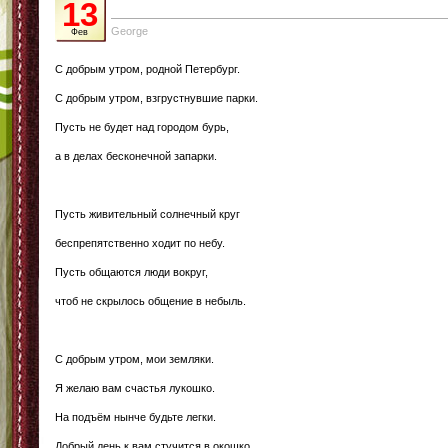
13
George
Фев
С добрым утром, родной Петербург.
С добрым утром, взгрустнувшие парки.
Пусть не будет над городом бурь,
а в делах бесконечной запарки.
Пусть живительный солнечный круг
беспрепятственно ходит по небу.
Пусть общаются люди вокруг,
чтоб не скрылось общение в небыль.
С добрым утром, мои земляки.
Я желаю вам счастья лукошко.
На подъём нынче будьте легки.
Добрый день к вам стучится в окошко.