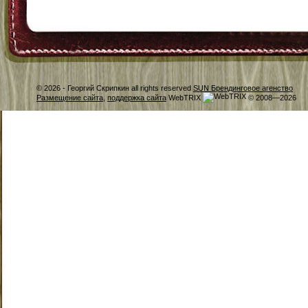
© 2026 -
Георгий Скрипкин all rights reserved
SUN Брендинговое агенство
Размещение сайта
,
поддержка сайта
WebTRIX
© 2008—2026