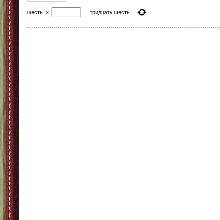
шесть
×
=
тридцать шесть