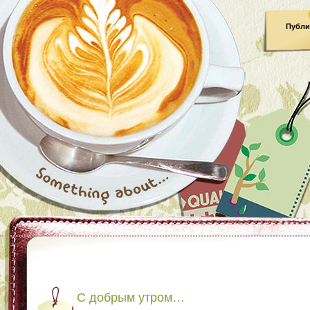
Публи
С добрым утром…