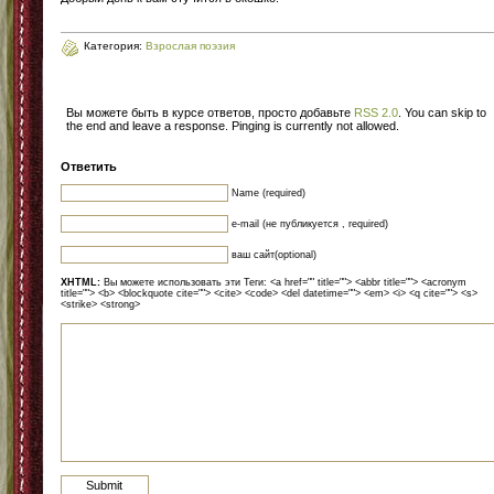
Категория:
Взрослая поэзия
Вы можете быть в курсе ответов, просто добавьте
RSS 2.0
. You can skip to
the end and leave a response. Pinging is currently not allowed.
Ответить
Name (required)
e-mail (не публикуется , required)
ваш сайт(optional)
XHTML:
Вы можете использовать эти Теги: <a href="" title=""> <abbr title=""> <acronym
title=""> <b> <blockquote cite=""> <cite> <code> <del datetime=""> <em> <i> <q cite=""> <s>
<strike> <strong>