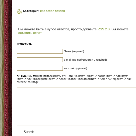
Категория:
Взрослая поэзия
Вы можете быть в курсе ответов, просто добавьте
RSS 2.0
. Вы можете
оставить ответ
.
.
Ответить
Name (required)
e-mail (не публикуется , required)
ваш сайт(optional)
XHTML:
Вы можете использовать эти Теги: <a href="" title=""> <abbr title=""> <acronym
title=""> <b> <blockquote cite=""> <cite> <code> <del datetime=""> <em> <i> <q cite=""> <s>
<strike> <strong>