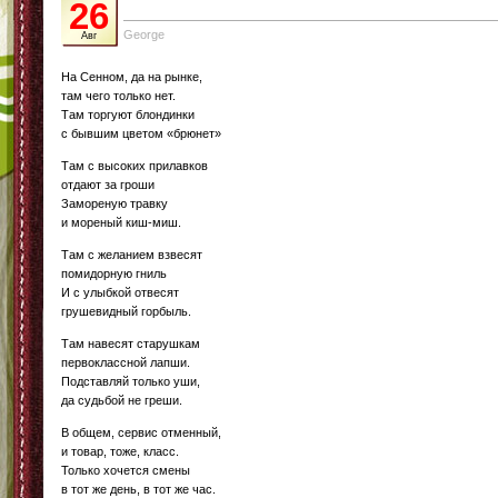
26
George
Авг
На Сенном, да на рынке,
там чего только нет.
Там торгуют блондинки
с бывшим цветом «брюнет»
Там с высоких прилавков
отдают за гроши
Замореную травку
и мореный киш-миш.
Там с желанием взвесят
помидорную гниль
И с улыбкой отвесят
грушевидный горбыль.
Там навесят старушкам
первоклассной лапши.
Подставляй только уши,
да судьбой не греши.
В общем, сервис отменный,
и товар, тоже, класс.
Только хочется смены
в тот же день, в тот же час.