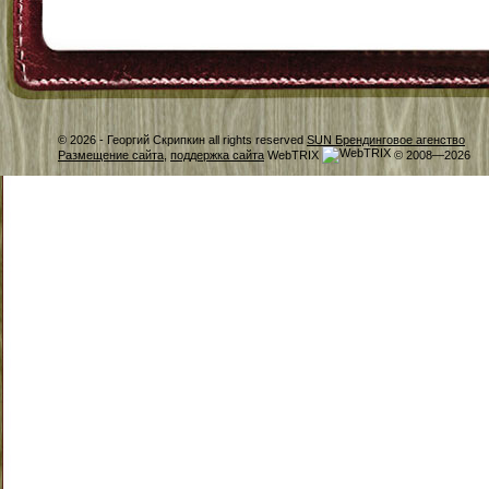
© 2026 -
Георгий Скрипкин all rights reserved
SUN Брендинговое агенство
Размещение сайта
,
поддержка сайта
WebTRIX
© 2008—2026