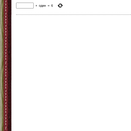
+
один
=
6