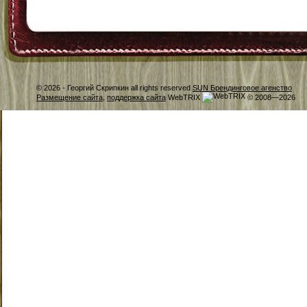
© 2026 -
Георгий Скрипкин all rights reserved
SUN Брендинговое агенство
Размещение сайта
,
поддержка сайта
WebTRIX
© 2008—2026