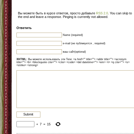
Вы можете быть в курсе ответов, просто добавьте
RSS 2.0
. You can skip to
the end and leave a response. Pinging is currently not allowed.
Ответить
Name (required)
e-mail (не публикуется , required)
ваш сайт(optional)
XHTML:
Вы можете использовать эти Теги: <a href="" title=""> <abbr title=""> <acronym
title=""> <b> <blockquote cite=""> <cite> <code> <del datetime=""> <em> <i> <q cite=""> <s>
<strike> <strong>
+
7
=
15