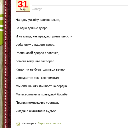
31
George
Мар
На одну улыбку раскошелься,
на одно деяние добра.
И не гладь, как прежде, против шерсти
собачонку с нашего двора.
Распечатай доброе словечко,
помоги тому, кто захворал.
Карантин не будет длиться вечно,
и воздастся тем, кто помогал.
Мы сильны отзывчивостью сердца.
Мы всесильны в праведной борьбе.
Прояви немножечко усердья,
и отдача скажется в судьбе.
Категория:
Взрослая поэзия