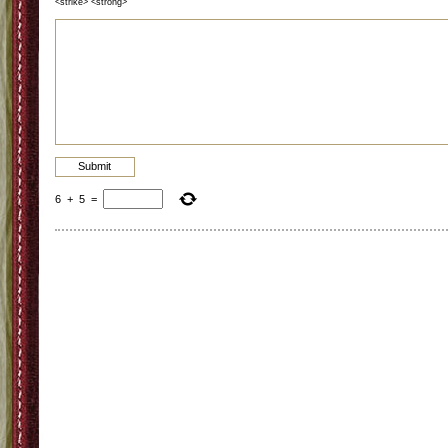
<strike> <strong>
6
+
5
=