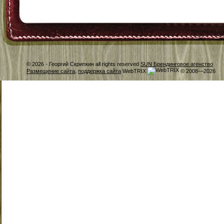
© 2026 -
Георгий Скрипкин all rights reserved
SUN Брендинговое агенство
Размещение сайта
,
поддержка сайта
WebTRIX
© 2008—2026