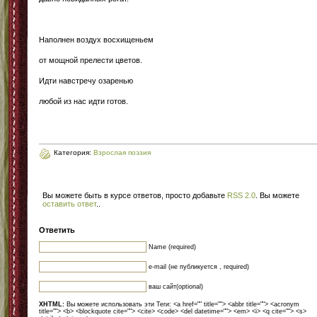
Наполнен воздух восхищеньем
от мощной прелести цветов.
Идти навстречу озаренью
любой из нас идти готов.
Категория:
Взрослая поэзия
Вы можете быть в курсе ответов, просто добавьте
RSS 2.0
. Вы можете
оставить ответ
.
.
Ответить
Name (required)
e-mail (не публикуется , required)
ваш сайт(optional)
XHTML:
Вы можете использовать эти Теги: <a href="" title=""> <abbr title=""> <acronym
title=""> <b> <blockquote cite=""> <cite> <code> <del datetime=""> <em> <i> <q cite=""> <s>