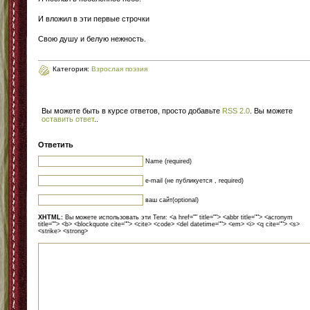
И вложил в эти первые строчки
Свою душу и белую нежность.
Категория:
Взрослая поэзия
Вы можете быть в курсе ответов, просто добавьте
RSS 2.0
. Вы можете
оставить ответ
.
.
Ответить
Name (required)
e-mail (не публикуется , required)
ваш сайт(optional)
XHTML:
Вы можете использовать эти Теги: <a href="" title=""> <abbr title=""> <acronym
title=""> <b> <blockquote cite=""> <cite> <code> <del datetime=""> <em> <i> <q cite=""> <s>
<strike> <strong>