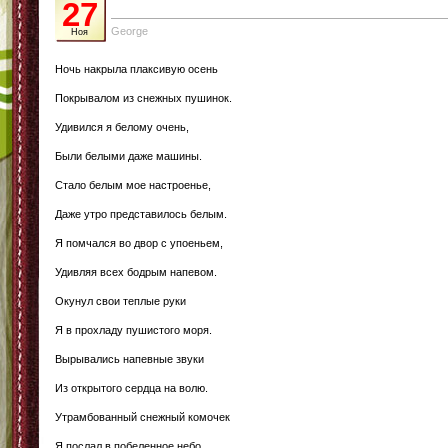
27
George
Ноя
Ночь накрыла плаксивую осень
Покрывалом из снежных пушинок.
Удивился я белому очень,
Были белыми даже машины.
Стало белым мое настроенье,
Даже утро представилось белым.
Я помчался во двор с упоеньем,
Удивляя всех бодрым напевом.
Окунул свои теплые руки
Я в прохладу пушистого моря.
Вырывались напевные звуки
Из открытого сердца на волю.
Утрамбованный снежный комочек
Я послал в побеленное небо.