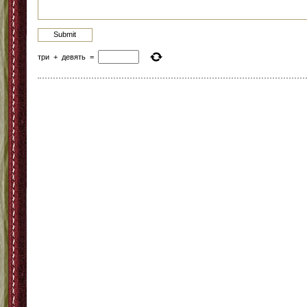
три
+
девять
=