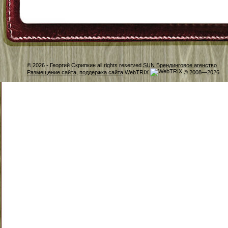
© 2026 -
Георгий Скрипкин all rights reserved
SUN Брендинговое агенство
Размещение сайта
,
поддержка сайта
WebTRIX
© 2008—2026