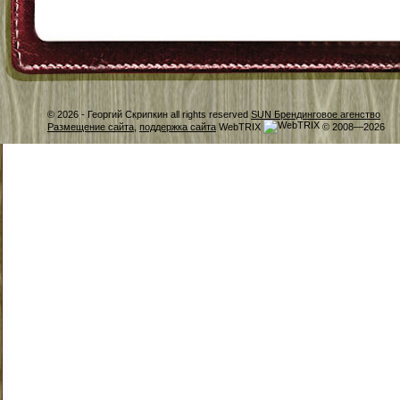
© 2026 -
Георгий Скрипкин all rights reserved
SUN Брендинговое агенство
Размещение сайта
,
поддержка сайта
WebTRIX
© 2008—2026