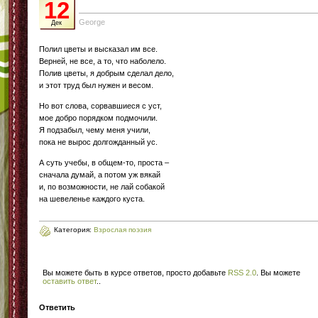
12
George
Дек
Полил цветы и высказал им все.
Верней, не все, а то, что наболело.
Полив цветы, я добрым сделал дело,
и этот труд был нужен и весом.
Но вот слова, сорвавшиеся с уст,
мое добро порядком подмочили.
Я подзабыл, чему меня учили,
пока не вырос долгожданный ус.
А суть учебы, в общем-то, проста –
сначала думай, а потом уж вякай
и, по возможности, не лай собакой
на шевеленье каждого куста.
Категория:
Взрослая поэзия
Вы можете быть в курсе ответов, просто добавьте
RSS 2.0
. Вы можете
оставить ответ
.
.
Ответить