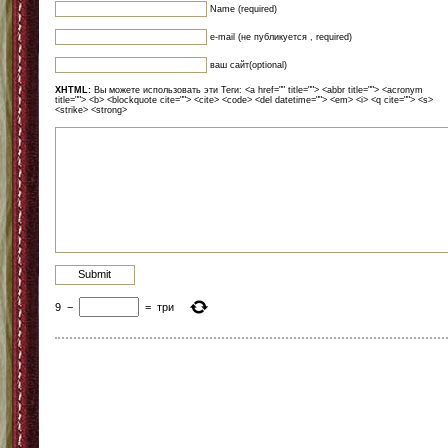
Name (required)
e-mail (не публикуется , required)
ваш сайт(optional)
XHTML:
Вы можете использовать эти Теги: <a href="" title=""> <abbr title=""> <acronym
title=""> <b> <blockquote cite=""> <cite> <code> <del datetime=""> <em> <i> <q cite=""> <s>
<strike> <strong>
9
−
=
три