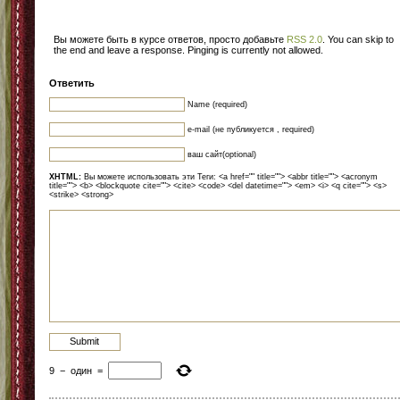
Вы можете быть в курсе ответов, просто добавьте
RSS 2.0
. You can skip to
the end and leave a response. Pinging is currently not allowed.
Ответить
Name (required)
e-mail (не публикуется , required)
ваш сайт(optional)
XHTML:
Вы можете использовать эти Теги: <a href="" title=""> <abbr title=""> <acronym
title=""> <b> <blockquote cite=""> <cite> <code> <del datetime=""> <em> <i> <q cite=""> <s>
<strike> <strong>
9
−
один
=