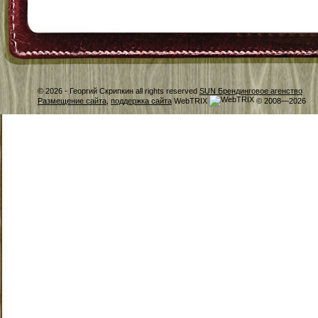
© 2026 -
Георгий Скрипкин all rights reserved
SUN Брендинговое агенство
Размещение сайта
,
поддержка сайта
WebTRIX
© 2008—2026