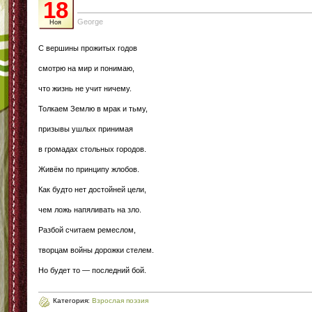
18
George
Ноя
С вершины прожитых годов
смотрю на мир и понимаю,
что жизнь не учит ничему.
Толкаем Землю в мрак и тьму,
призывы ушлых принимая
в громадах стольных городов.
Живём по принципу жлобов.
Как будто нет достойней цели,
чем ложь напяливать на зло.
Разбой считаем ремеслом,
творцам войны дорожки стелем.
Но будет то — последний бой.
Категория:
Взрослая поэзия