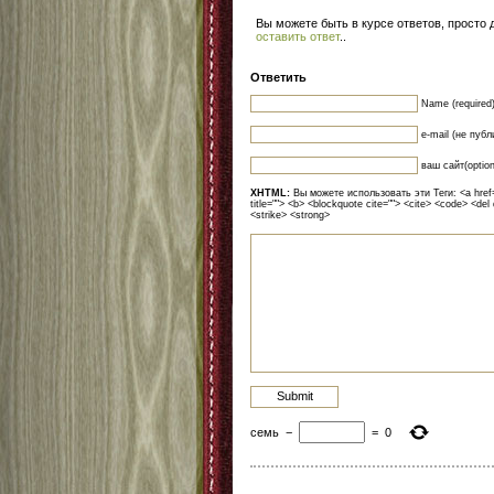
Вы можете быть в курсе ответов, просто
оставить ответ
.
.
Ответить
Name (required
e-mail (не публ
ваш сайт(option
XHTML:
Вы можете использовать эти Теги: <a href=""
title=""> <b> <blockquote cite=""> <cite> <code> <del
<strike> <strong>
семь
−
=
0