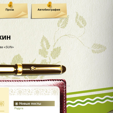
Проза
Автобиография
кин
ва «SUN»
Новые посты
Радуга