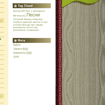
Tag Cloud
Бренд 585
Все о брендинге
Песни
Меченосец
Сильный бренд
к барьеру
колбаса
курение
мысли в слух
основа бренда
про хмыря
рекламное агентство
рекламные тенденции
е
Мета
Войти
Записи
RSS
Комменты
RSS
SUN