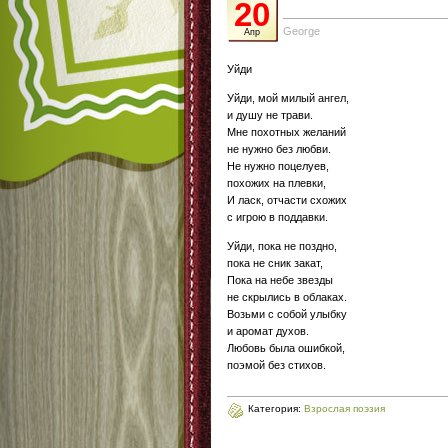
20
George
Апр
Уйди
Уйди, мой милый ангел,
и душу не трави.
Мне похотных желаний
не нужно без любви.
Не нужно поцелуев,
похожих на плевки,
И ласк, отчасти схожих
с игрою в поддавки.
Уйди, пока не поздно,
пока не сник закат,
Пока на небе звезды
не скрылись в облаках.
Возьми с собой улыбку
и аромат духов.
Любовь была ошибкой,
поэмой без стихов.
Категория:
Взрослая поэзия