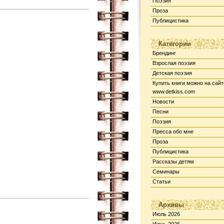
Поэзия
Проза
Публицистика
Категории
Брендинг
Взрослая поэзия
Детская поэзия
Купить книги можно на сайт
www.detkiss.com
Новости
Песни
Поэзия
Пресса обо мне
Проза
Публицистика
Рассказы детям
Семинары
Статьи
Архивы
Июль 2026