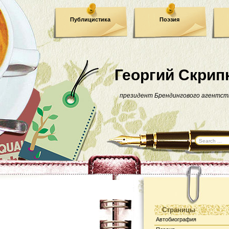
Публицистика
Поэзия
Георгий Скрип
президент Брендингового агентст
Страницы
Автобиография