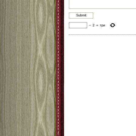
−
2
=
три