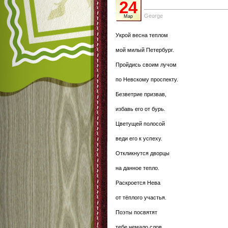
24
George
Мар
Укрой весна теплом
мой милый Петербург.
Пройдись своим лучом
по Невскому проспекту.
Безветрие призвав,
избавь его от бурь.
Цветущей полосой
веди его к успеху.
Откликнутся дворцы
на данное тепло.
Раскроется Нева
от тёплого участья.
Поэты посвятят
тебе немало слов.