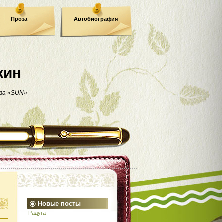
Проза
Автобиография
кин
ва «SUN»
Новые посты
Радуга