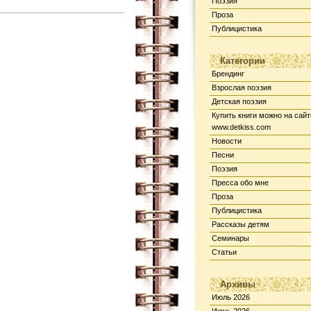
Поэзия
Проза
Публицистика
Категории
Брендинг
Взрослая поэзия
Детская поэзия
Купить книги можно на сайт
www.detkiss.com
Новости
Песни
Поэзия
Пресса обо мне
Проза
Публицистика
Рассказы детям
Семинары
Статьи
Архивы
Июль 2026