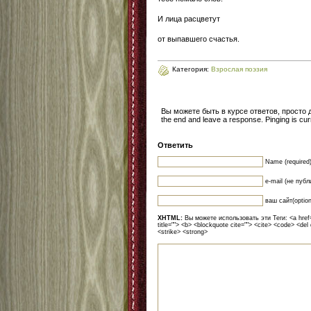
И лица расцветут
от выпавшего счастья.
Категория:
Взрослая поэзия
Вы можете быть в курсе ответов, просто
the end and leave a response. Pinging is curr
Ответить
Name (required
e-mail (не публ
ваш сайт(option
XHTML:
Вы можете использовать эти Теги: <a href=""
title=""> <b> <blockquote cite=""> <cite> <code> <del
<strike> <strong>