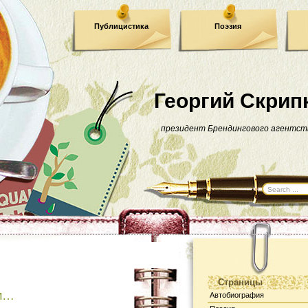
Публицистика
Поэзия
Георгий Скрип
президент Брендингового агентст
Страницы
ом…
Автобиография