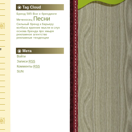
Tag Cloud
Бренд 585
Все о брендинге
Песни
Меченосец
Сильный бренд
к барьеру
колбаса
курение
мысли в слух
основа бренда
про хмыря
рекламное агентство
рекламные тенденции
е
Мета
Войти
Записи
RSS
Комменты
RSS
SUN