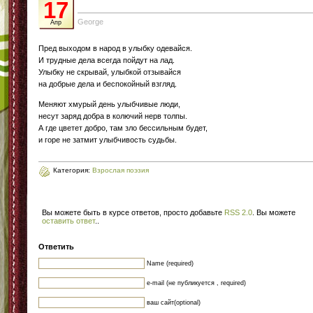
17
George
Апр
Пред выходом в народ в улыбку одевайся.
И трудные дела всегда пойдут на лад.
Улыбку не скрывай, улыбкой отзывайся
на добрые дела и беспокойный взгляд.
Меняют хмурый день улыбчивые люди,
несут заряд добра в колючий нерв толпы.
А где цветет добро, там зло бессильным будет,
и горе не затмит улыбчивость судьбы.
Категория:
Взрослая поэзия
Вы можете быть в курсе ответов, просто добавьте
RSS 2.0
. Вы можете
оставить ответ
.
.
Ответить
Name (required)
e-mail (не публикуется , required)
ваш сайт(optional)