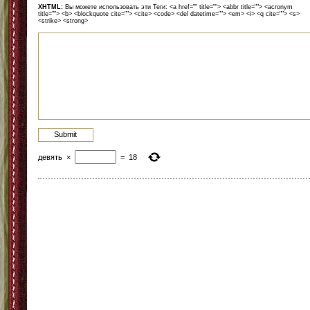
XHTML:
Вы можете использовать эти Теги: <a href="" title=""> <abbr title=""> <acronym
title=""> <b> <blockquote cite=""> <cite> <code> <del datetime=""> <em> <i> <q cite=""> <s>
<strike> <strong>
девять
×
=
18