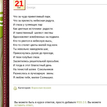
21
George
Окт
Что за чудо приветливый парк.
Что за прелесть небесная радуга.
И глаза у гуляющих пар
Как цветные источники радости.
И таинственный шелест листвы
Вдохновляет влюбленных на подвиги.
Кто-то рвется в небесную высь,
Кто-то стелет цветы милой под ноги.
Ты невольно замедлила шаг,
Прикоснулась рукою до проседи,
И твои голубые глаза
Засветились решительной просьбою.
И тогда в этот благостный день
На тенистой аллее Сокольников
Разнеслось в лучезарную звень:
Я люблю тебя, милое Солнышко.
Категория:
Взрослая поэзия
Вы можете быть в курсе ответов, просто добавьте
RSS 2.0
. Вы можете
оставить ответ
.
.