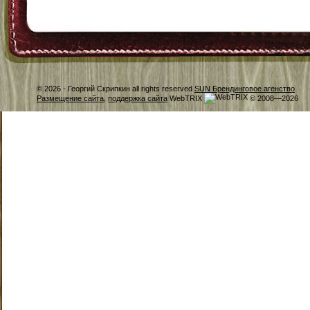
© 2026 -
Георгий Скрипкин all rights reserved
SUN Брендинговое агенство
Размещение сайта
,
поддержка сайта
WebTRIX
© 2008—2026