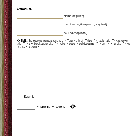
Ответить
Name (required)
e-mail (не публикуется , required)
ваш сайт(optional)
XHTML:
Вы можете использовать эти Теги: <a href="" title=""> <abbr title=""> <acronym
title=""> <b> <blockquote cite=""> <cite> <code> <del datetime=""> <em> <i> <q cite=""> <s>
<strike> <strong>
×
шесть
=
шесть