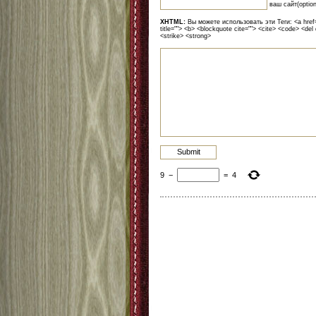
ваш сайт(option
XHTML:
Вы можете использовать эти Теги: <a href=""
title=""> <b> <blockquote cite=""> <cite> <code> <del
<strike> <strong>
9
−
=
4