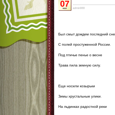
07
admin888
мая
Был смыт дождем последний сне
С полей простуженной России.
Под птичье пенье о весне
Трава пила земную силу.
Еще носили козырьки
Зимы хрустальные улики.
На льдинках радостной реки