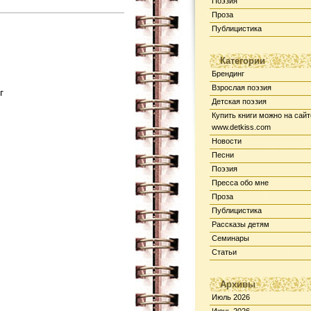
Поэзия
Проза
Публицистика
Категории
Брендинг
Взрослая поэзия
г
Детская поэзия
Купить книги можно на сайт
www.detkiss.com
Новости
Песни
Поэзия
Пресса обо мне
Проза
Публицистика
Рассказы детям
Семинары
Статьи
Архивы
Июль 2026