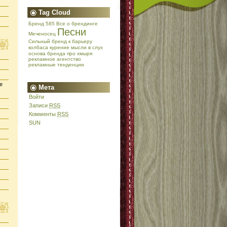
Tag Cloud
Бренд 585
Все о брендинге
Песни
Меченосец
Сильный бренд
к барьеру
колбаса
курение
мысли в слух
основа бренда
про хмыря
рекламное агентство
рекламные тенденции
е
Мета
Войти
Записи
RSS
Комменты
RSS
SUN