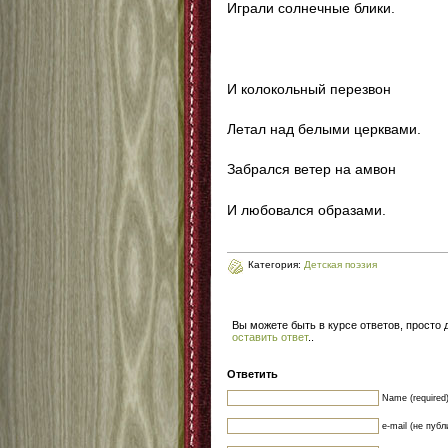
Играли солнечные блики.
И колокольный перезвон
Летал над белыми церквами.
Забрался ветер на амвон
И любовался образами.
Категория:
Детская поэзия
Вы можете быть в курсе ответов, просто
оставить ответ
.
.
Ответить
Name (required
e-mail (не публ