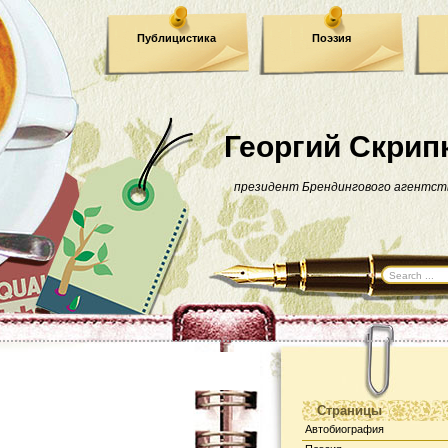
Публицистика
Поэзия
Георгий Скрип
президент Брендингового агентст
Страницы
Автобиография