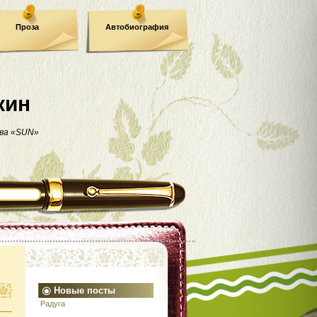
Проза
Автобиография
кин
ва «SUN»
Новые посты
Радуга