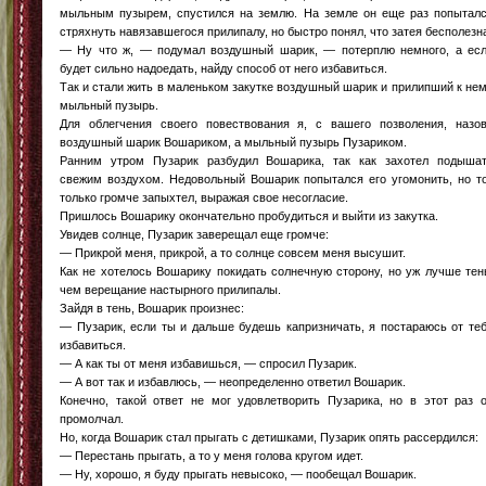
мыльным пузырем, спустился на землю. На земле он еще раз попытал
стряхнуть навязавшегося прилипалу, но быстро понял, что затея бесполезн
— Ну что ж, — подумал воздушный шарик, — потерплю немного, а ес
будет сильно надоедать, найду способ от него избавиться.
Так и стали жить в маленьком закутке воздушный шарик и прилипший к не
мыльный пузырь.
Для облегчения своего повествования я, с вашего позволения, назо
воздушный шарик Вошариком, а мыльный пузырь Пузариком.
Ранним утром Пузарик разбудил Вошарика, так как захотел подыша
свежим воздухом. Недовольный Вошарик попытался его угомонить, но т
только громче запыхтел, выражая свое несогласие.
Пришлось Вошарику окончательно пробудиться и выйти из закутка.
Увидев солнце, Пузарик заверещал еще громче:
— Прикрой меня, прикрой, а то солнце совсем меня высушит.
Как не хотелось Вошарику покидать солнечную сторону, но уж лучше тен
чем верещание настырного прилипалы.
Зайдя в тень, Вошарик произнес:
— Пузарик, если ты и дальше будешь капризничать, я постараюсь от те
избавиться.
— А как ты от меня избавишься, — спросил Пузарик.
— А вот так и избавлюсь, — неопределенно ответил Вошарик.
Конечно, такой ответ не мог удовлетворить Пузарика, но в этот раз 
промолчал.
Но, когда Вошарик стал прыгать с детишками, Пузарик опять рассердился:
— Перестань прыгать, а то у меня голова кругом идет.
— Ну, хорошо, я буду прыгать невысоко, — пообещал Вошарик.