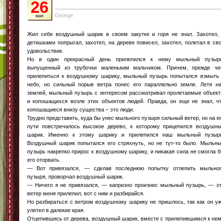
26
George
мая
Жил себе воздушный шарик в своем закутке и горя не знал. Захотел,
детишками попрыгал, захотел, на дереве повисел, захотел, полетал в св
удовольствие.
Но в один прекрасный день прилепился к нему мыльный пузыр
выпущенный из трубочки маленьким мальчиком. Причем, прежде ч
прилепиться к воздушному шарику, мыльный пузырь попытался взмыть
небо, но сильный порыв ветра понес его параллельно земле. Летя н
землей, мыльный пузырь с интересом рассматривал пролетаемые объек
и копошащихся возле этих объектов людей. Правда, он еще не знал, ч
копошащиеся внизу существа – это люди.
Трудно представить, куда бы унес мыльного пузыря сильный ветер, но на е
пути повстречалось высокое дерево, к которому прицепился воздушн
шарик. Именно к этому шарику и прилепился наш мыльный пузыр
Воздушный шарик попытался его стряхнуть, но не тут-то было. Мыльн
пузырь накрепко прирос к воздушному шарику, и никакая сила не смогла 
его оторвать.
— Вот привязался, — сделав последнюю попытку отлепить мыльно
пузыря, проворчал воздушный шарик.
— Ничего я не привязался, — капризно произнес мыльный пузырь, — э
ветер меня прилепил, вот с ним и разбирайся.
Но разбираться с ветром воздушному шарику не пришлось, так как он у
улетел в далекие края.
Отцепившись от дерева, воздушный шарик, вместе с прилепившимся к не