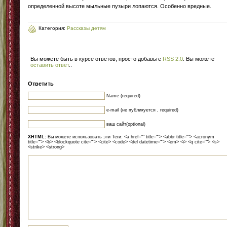
определенной высоте мыльные пузыри лопаются. Особенно вредные.
Категория:
Рассказы детям
Вы можете быть в курсе ответов, просто добавьте
RSS 2.0
. Вы можете
оставить ответ
.
.
Ответить
Name (required)
e-mail (не публикуется , required)
ваш сайт(optional)
XHTML:
Вы можете использовать эти Теги: <a href="" title=""> <abbr title=""> <acronym
title=""> <b> <blockquote cite=""> <cite> <code> <del datetime=""> <em> <i> <q cite=""> <s>
<strike> <strong>