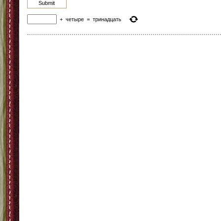
+
четыре
=
тринадцать