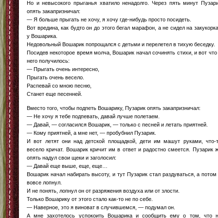
Но и невысокого прыганья хватило ненадолго. Через пять минут Пузар
опять закапризничал:
— Я больше прыгать не хочу, я хочу где-нибудь просто посидеть.
Вот вредина, как будто он до этого бегал марафон, а не сидел на закукорк
у Вошарика.
Недовольный Вошарик попрощался с детьми и перелетел в тихую беседку.
Посидев некоторое время молча, Вошарик начал сочинять стихи, и вот что
него получилось:
— Прыгать очень интересно,
Прыгать очень весело.
Распевай со мною песню,
Станет еще песенней.
Вместо того, чтобы подпеть Вошарику, Пузарик опять закапризничал:
— Не хочу я тебе подпевать, давай лучше полетаем.
— Давай, — согласился Вошарик, — только с песней и летать приятней.
— Кому приятней, а мне нет, — пробубнил Пузарик.
И вот летят они над детской площадкой, дети им машут руками, что-
весело кричат. Вошарик кричит им в ответ и радостно смеется. Пузарик 
опять надул свои щеки и заголосил:
— Давай еще выше, еще, еще…
Вошарик начал набирать высоту, и тут Пузарик стал раздуваться, а потом
вовсе лопнул.
И не понять, лопнул он от разряжения воздуха или от злости.
Только Вошарику от этого стало как-то не по себе.
— Наверное, это я виноват в случившемся, — подумал он.
А мне захотелось успокоить Вошарика и сообщить ему о том, что 