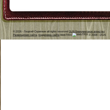
© 2026 -
Георгий Скрипкин all rights reserved
SUN Брендинговое агенство
Размещение сайта
,
поддержка сайта
WebTRIX
© 2008—2026