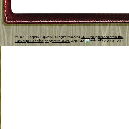
© 2026 -
Георгий Скрипкин all rights reserved
SUN Брендинговое агенство
Размещение сайта
,
поддержка сайта
WebTRIX
© 2008—2026