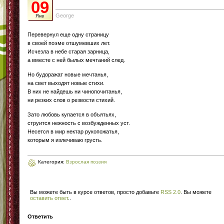
09
George
Янв
Перевернул еще одну страницу
в своей поэме отшумевших лет.
Исчезла в небе старая зарница,
а вместе с ней былых мечтаний след.
Но будоражат новые мечтанья,
на свет выходят новые стихи.
В них не найдешь ни чинопочитанья,
ни резких слов о резвости стихий.
Зато любовь купается в объятьях,
струится нежность с возбужденных уст.
Несется в мир нектар рукопожатья,
которым я излечиваю грусть.
Категория:
Взрослая поэзия
Вы можете быть в курсе ответов, просто добавьте
RSS 2.0
. Вы можете
оставить ответ
.
.
Ответить