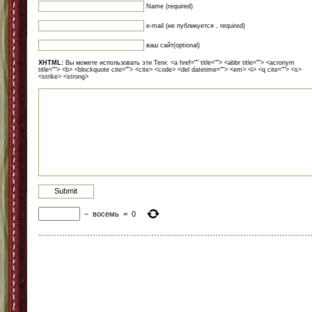
Name (required)
e-mail (не публикуется , required)
ваш сайт(optional)
XHTML:
Вы можете использовать эти Теги: <a href="" title=""> <abbr title=""> <acronym
title=""> <b> <blockquote cite=""> <cite> <code> <del datetime=""> <em> <i> <q cite=""> <s>
<strike> <strong>
−
восемь
=
0