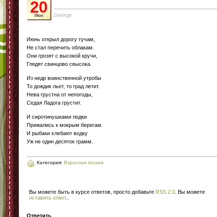
20
George
Июн
Июнь открыл дорогу тучам,
Не стал перечить облакам.
Они грозят с высокой кручи,
Глядят свинцово свысока.
Из недр воинственной утробы
То дождик льет, то град летит.
Нева грустна от непогоды,
Седая Ладога грустит.
И сиротинушками лодки
Прижались к мокрым берегам.
И рыбаки хлебают водку
Уж не один десяток грамм.
Категория:
Взрослая поэзия
Вы можете быть в курсе ответов, просто добавьте
RSS 2.0
. Вы можете
оставить ответ
.
.
Ответить