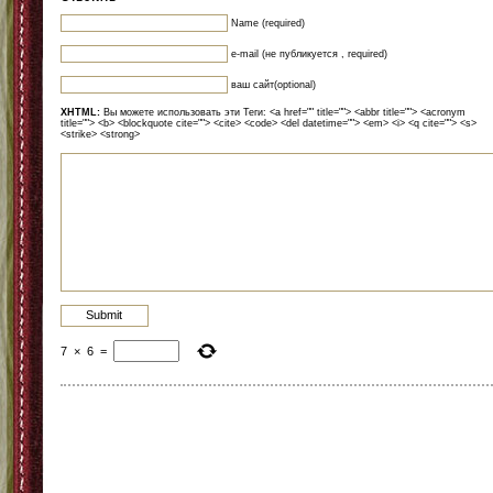
Name (required)
e-mail (не публикуется , required)
ваш сайт(optional)
XHTML:
Вы можете использовать эти Теги: <a href="" title=""> <abbr title=""> <acronym
title=""> <b> <blockquote cite=""> <cite> <code> <del datetime=""> <em> <i> <q cite=""> <s>
<strike> <strong>
7
×
6
=