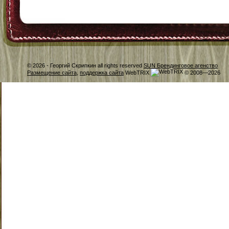
© 2026 -
Георгий Скрипкин all rights reserved
SUN Брендинговое агенство
Размещение сайта
,
поддержка сайта
WebTRIX
© 2008—2026