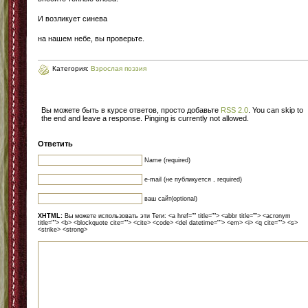
И возликует синева
на нашем небе, вы проверьте.
Категория:
Взрослая поэзия
Вы можете быть в курсе ответов, просто добавьте
RSS 2.0
. You can skip to
the end and leave a response. Pinging is currently not allowed.
Ответить
Name (required)
e-mail (не публикуется , required)
ваш сайт(optional)
XHTML:
Вы можете использовать эти Теги: <a href="" title=""> <abbr title=""> <acronym
title=""> <b> <blockquote cite=""> <cite> <code> <del datetime=""> <em> <i> <q cite=""> <s>
<strike> <strong>