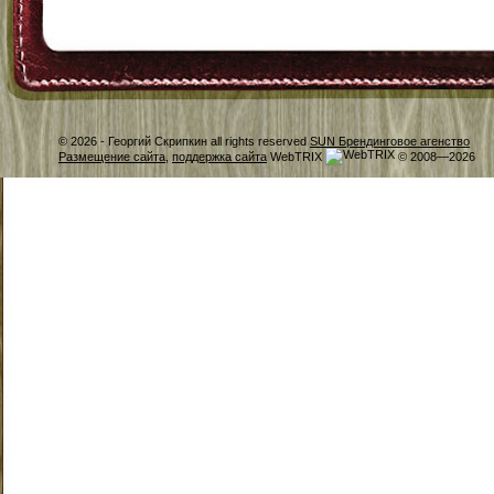
© 2026 -
Георгий Скрипкин all rights reserved
SUN Брендинговое агенство
Размещение сайта
,
поддержка сайта
WebTRIX
© 2008—2026