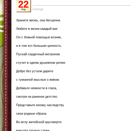
22
George
Апр
Храните жизнь, она бесценна.
Любите в жизни каждый миг.
Он с божьей помощью возник,
и в том его большая ценность.
Пускай сердечный метроном
стучит в одном душевном ритме.
Добро без устали дарите
с гуманной мыслью о живом.
Добавьте нежности в глаза,
смотря на раненое детство.
Представьте юному наследству
свои родные образа.
Во мглу житейской круговерти
внесите теплые слова.