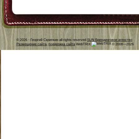
© 2026 -
Георгий Скрипкин all rights reserved
SUN Брендинговое агенство
Размещение сайта
,
поддержка сайта
WebTRIX
© 2008—2026