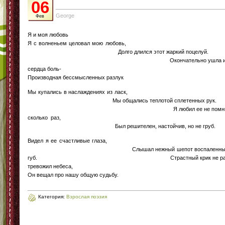
06
George
Фев
Я и моя любовь
Я с волненьем целовал мою любовь
Долго длился этот жаркий поцелуй
Окончательно ушла и
сердца боль
Производная бессмысленных разлук
Мы купались в наслаждениях из ласк
Мы общались теплотой сплетенных рук
Я любил ее не помн
сколько раз
Был решителен, настойчив, но не груб.
Видел я ее счастливые глаза
Слышал нежный шепот воспаленны
губ. Страстный крик не ра
тревожил небеса
Он вещал про нашу общую судьбу.
Категория:
Взрослая поэзия