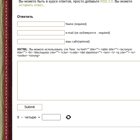
Вы можете быть в курсе ответов, просто добавьте
RSS 2.0
. Вы можете
оставить ответ
.
.
Ответить
Name (required)
e-mail (не публикуется , required)
ваш сайт(optional)
XHTML:
Вы можете использовать эти Теги: <a href="" title=""> <abbr title=""> <acronym
title=""> <b> <blockquote cite=""> <cite> <code> <del datetime=""> <em> <i> <q cite=""> <s>
<strike> <strong>
9
−
четыре
=