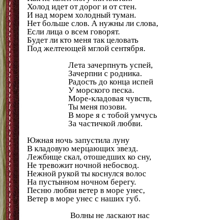
Холод идет от дорог и от стен.
И над морем холодный туман.
Нет больше слов. А нужны ли слова,
Если лица о всем говорят.
Будет ли кто меня так целовать
Под желтеющей мглой сентября.
Лета зачерпнуть успей,
Зачерпни с родника.
Радость до конца испей
У морского песка.
Море-кладовая чувств,
Ты меня позови.
В море я с тобой умчусь
За частичкой любви.
Южная ночь запустила луну
В кладовую мерцающих звезд.
Лежбище скал, отошедших ко сну,
Не тревожит ночной небосвод.
Нежной рукой ты коснулся волос
На пустынном ночном берегу.
Песню любви ветер в море унес,
Ветер в море унес с наших губ.
Волны не ласкают нас