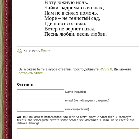
В эту южную ночь.
Чайки, задремав в волнах,
Нам не в силах помочь.
Море – не тенистый сад,
Где поют соловьи.
Ветер не вернет назад
Песнь любви, песнь любви.
Категория:
Песни
Вы можете быть в курсе ответов, просто добавьте
RSS 2.0
. Вы можете
оставить ответ
.
.
Ответить
Name (required)
e-mail (не публикуется , required)
ваш сайт(optional)
XHTML:
Вы можете использовать эти Теги: <a href="" title=""> <abbr title=""> <acronym
title=""> <b> <blockquote cite=""> <cite> <code> <del datetime=""> <em> <i> <q cite=""> <s>
<strike> <strong>