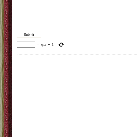
−
два
=
1