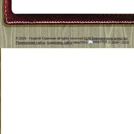
© 2026 -
Георгий Скрипкин all rights reserved
SUN Брендинговое агенство
Размещение сайта
,
поддержка сайта
WebTRIX
© 2008—2026