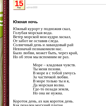
15
admin888
Апр
Южная ночь
Южный курорт у подножия скал,
Голубая морская вода.
Ветер морской мои кудри ласкал,
От забот не оставив следа.
Солнечный день и лавандовый рай
Невзначай познакомили нас.
Было любви, может быть, через край,
Но об этом мы вспомним не раз.
Море – кладовая чувств.
Ты меня позови.
В море я с тобой умчусь
За частичкой любви.
В море только ты и я,
Да морская волна.
Где-то позади земля,
Но она не нужна.
Короток день, ах как короток день.
Как печален могучий платан.