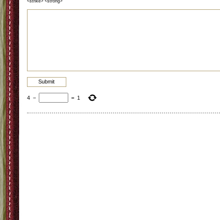
<strike> <strong>
4
−
=
1