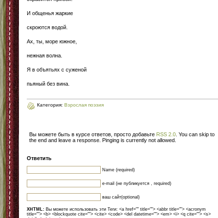
И общенья жаркие
скроются водой.
Ах, ты, море южное,
нежная волна.
Я в объятьях с суженой
пьяный без вина.
Категория:
Взрослая поэзия
Вы можете быть в курсе ответов, просто добавьте
RSS 2.0
. You can skip to
the end and leave a response. Pinging is currently not allowed.
Ответить
Name (required)
e-mail (не публикуется , required)
ваш сайт(optional)
XHTML:
Вы можете использовать эти Теги: <a href="" title=""> <abbr title=""> <acronym
title=""> <b> <blockquote cite=""> <cite> <code> <del datetime=""> <em> <i> <q cite=""> <s>