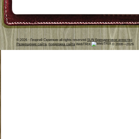
© 2026 -
Георгий Скрипкин all rights reserved
SUN Брендинговое агенство
Размещение сайта
,
поддержка сайта
WebTRIX
© 2008—2026