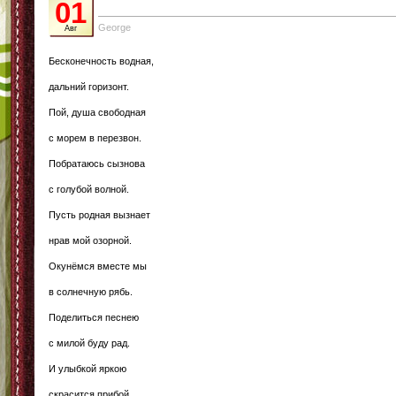
01
George
Авг
Бесконечность водная,
дальний горизонт.
Пой, душа свободная
с морем в перезвон.
Побратаюсь сызнова
с голубой волной.
Пусть родная вызнает
нрав мой озорной.
Окунёмся вместе мы
в солнечную рябь.
Поделиться песнею
с милой буду рад.
И улыбкой яркою
скрасится прибой.