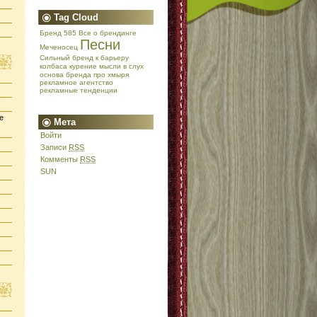
Tag Cloud
Бренд 585
Все о брендинге
Песни
Меченосец
Сильный бренд
к барьеру
колбаса
курение
мысли в слух
основа бренда
про хмыря
рекламное агентство
рекламные тенденции
е
Мета
Войти
Записи
RSS
Комменты
RSS
SUN