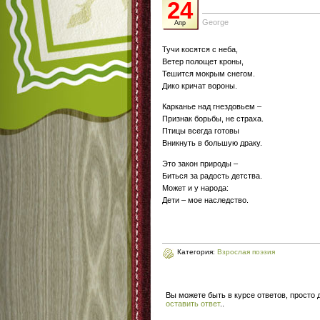
24
George
Апр
Тучи косятся с неба,
Ветер полощет кроны,
Тешится мокрым снегом.
Дико кричат вороны.
Карканье над гнездовьем –
Признак борьбы, не страха.
Птицы всегда готовы
Вникнуть в большую драку.
Это закон природы –
Биться за радость детства.
Может и у народа:
Дети – мое наследство.
Категория:
Взрослая поэзия
Вы можете быть в курсе ответов, просто
оставить ответ
.
.