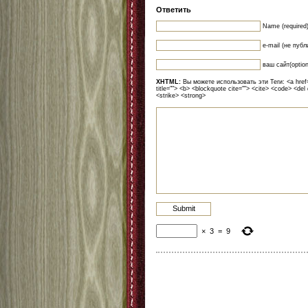
Ответить
Name (required
e-mail (не публ
ваш сайт(option
XHTML:
Вы можете использовать эти Теги: <a href=""
title=""> <b> <blockquote cite=""> <cite> <code> <del
<strike> <strong>
×
3
=
9