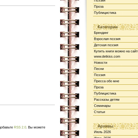
Поэзия
Проза
Публицистика
Категории
Брендинг
Взрослая поэзия
Детская поэзия
Купить книги можно на сайт
www.detkiss.com
Новости
Песни
Поэзия
Пресса обо мне
Проза
Публицистика
Рассказы детям
Семинары
Статьи
Архивы
 добавьте
RSS 2.0
. Вы можете
Июль 2026