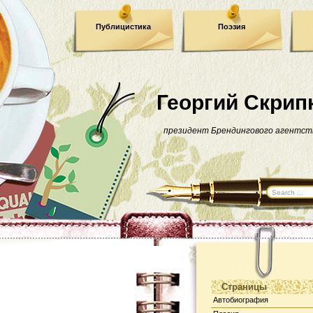
Публицистика
Поэзия
Георгий Скрип
президент Брендингового агентст
Страницы
Автобиография