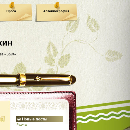
Проза
Автобиография
кин
ва «SUN»
Новые посты
Радуга