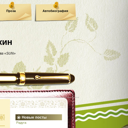
Проза
Автобиография
кин
ва «SUN»
Новые посты
Радуга