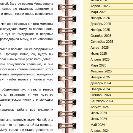
Июнь 2026
омой. За этот период Мила успела
Апрель 2026
 полностью отдалась занятиям в
Март 2026
 и смысл жизни вновь высветился
Январь 2026
 что ее избранник с этого момента
Декабрь 2025
ше осуждала маму за поспешность
Ноябрь 2025
, а тут не выдержала и впервые
Октябрь 2025
 раззадорила маму, и ее избранник
Сентябрь 2025
Август 2025
льше и больше, но ее раздражение
Июнь 2025
ка. Проходя мимо, он, будто бы
ралась как можно реже быть дома.
Апрель 2025
илы помутилось сознание, и она
Март 2025
взрослый читатель понимает, что я
Февраль 2025
ывать омерзительного поведения
Январь 2025
ся, чтобы наказать ненасытного
Декабрь 2024
Ноябрь 2024
общежитии института, и теперь
стал вызывать у нее чувство
Октябрь 2024
дагогическом институте молодых
Сентябрь 2024
ь.
Август 2024
таралась забыть все плохое и
Июль 2024
Июнь 2024
омнате, которую звали Ниной, она
так, что та пришла ей на помощь.
Май 2024
илу за плечи и стала целовать ее
Апрель 2024