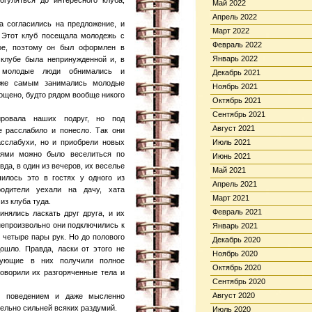
огуляться до интересного клуба,
Май 2022
Апрель 2022
 согласились на предложение, и
Март 2022
 Этот клуб посещала молодежь с
Февраль 2022
ное, поэтому он был оформлен в
Январь 2022
клубе была непринужденной и, в
 молодые люди обнимались и
Декабрь 2021
 же самым занимались молодые
Ноябрь 2021
пощено, будто рядом вообще никого
Октябрь 2021
Сентябрь 2021
ировала наших подруг, но под
Август 2021
е расслабило и понесло. Так они
сслабухи, но и приобрели новых
Июль 2021
ьями можно было веселиться по
Июнь 2021
вда, в один из вечеров, их веселье
Май 2021
илось это в гостях у одного из
Апрель 2021
одители уехали на дачу, хата
Март 2021
из клуба туда.
Февраль 2021
нялись ласкать друг друга, и их
непроизвольно они подключились к
Январь 2021
в четыре пары рук. Но до полового
Декабрь 2020
ошло. Правда, ласки от этого не
Ноябрь 2020
твующие в них получили полное
Октябрь 2020
оворили их разгоряченные тела и
Сентябрь 2020
Август 2020
м поведением и даже мысленно
тельно сильней всяких раздумий.
Июль 2020