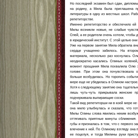
Но последний экзамен был сдан, дипломы
на родину, а Мила была приглашена п
литературы в одну из местных школ. Рабо
репетиторстве.
Именно репетиторство и обеспечило ей 
Милы возникли новые, не слабые чувств
Олей, а ее родители очень хотели, чтобы 
в юридический институт. С этой целью они
Уже на первом занятии Мила обратила вни
сердце учащенно забилось. На второ
материала, несколько раз коснулась Оли
неоднократно касались Олиных коленей,
момент прощания Мила похвалила Олю за
голове. При этом она почувствовала 
больше возбудилась. Но торопить события
мере еще не убедилась в Олином настрое
Хотя к следующему занятию она тщательно
лишь чуть-чуть прикрывала женские п
подчеркивала выпирающие соски.
Такой вид репетиторши ни в коей мере не
она мило улыбнулась и сказала, что гот
Милы Олины слова явились неким возбуж
оттягивать приятные минуты сближения.
губы и призналась в том, что с первого 
влечение к ней. По Олиному взгляду она п
ее поцелуя, и тогда Милины руки прист