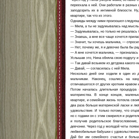
переехала к ней. Они работали в разных 
заподозрить их в интимной близости. Ну
квартире, так что из этого.
Однажды между ними произошел следующи
— Мила, а ты не задумывалась над мысль
— Задумывалась, но только не решалась т
— Знаешь, а мне все чаще хочется прила
— Значит, ты хочешь мальчика, — спроси
— Нет, почему же, я и девочке была бы ра
— А мне хочется мальчика, — призналась
Услышав это, Нина обняла свою подругу и
— Так давай возьмем из детдома какого-н
— Давай, — согласилась с ней Мила.
Несколько дней они ходили в один из д
мальчикам. Наконец, сошлись на канд
отличавшегося от других кротким нравом 
Потом началась длительная процедура
материнства. В конце концов, малень
квартире, и семейная жизнь потекла свои
два раза больше материнской ласки и люб
удовольствие. И только потому, что отцо
но с годами он с этим смирился и родител
и получив родительское благословение,
девчонке. Через год у молодой четы появи
любвеобильные бабушки с удовольствием 
Дай бог им семейного счастья и большо