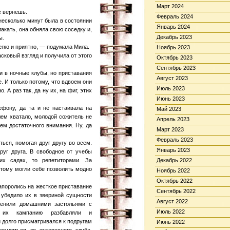
Март 2024
е вернешь.
Февраль 2024
 несколько минут была в состоянии
Январь 2024
акать, она обняла свою соседку и,
Декабрь 2023
ы.
егко и приятно, — подумала Мила.
Ноябрь 2023
сковый взгляд и получила от этого
Октябрь 2023
Сентябрь 2023
и в ночные клубы, но приставания
Август 2023
 И только потому, что вдвоем они
Июль 2023
 А раз так, да ну их, на фиг, этих
Июнь 2023
фону, да та и не настаивала на
Май 2023
лем хватало, молодой сожитель не
Апрель 2023
ем достаточного внимания. Ну, да
Март 2023
Февраль 2023
ься, помогая друг другу во всем.
Январь 2023
руг друга. В свободное от учебы
их садах, то репетиторами. За
Декабрь 2022
этому могли себе позволить модно
Ноябрь 2022
Октябрь 2022
апоролись на жесткое приставание
Сентябрь 2022
 убедило их в звериной сущности
Август 2022
менили домашними застольями с
Июль 2022
а их кампанию разбавляли и
й долго присматривался к подругам
Июнь 2022