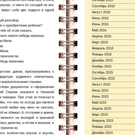
Октябрь 2016
школах, и никто из соседей не мог
Сентябрь 2016
, живут себе две подруги в одной
Август 2016
Июль 2016
й разговор:
Июнь 2016
ю о приобретении ребенка?
Май 2016
ебе об этом сказать.
скать какого-нибудь малыша.
Апрель 2016
ла Мила.
Март 2016
да.
Февраль 2016
 Мила.
Январь 2016
 произнесла:
Декабрь 2015
ибудь мальчика.
Ноябрь 2015
етских домов, присматриваясь к
Октябрь 2015
идатуре кудрявого симпатяшки,
Сентябрь 2015
и выразительными глазами.
Август 2015
 сбора документов и оформления
Июль 2015
кий Сережа оказался в Нининой
Июнь 2015
м чередом. При этом он получал в
ви, что ему не всегда доставляло
Май 2015
вской любви ему явно не хватало,
Апрель 2015
ей не обижал. А, отслужив в армии,
Март 2015
 женился на молодой и красивой
Февраль 2015
лась девочка, а потом и мальчик, и
Январь 2015
приняли их.
Декабрь 2014
го количества внуков и внучек,