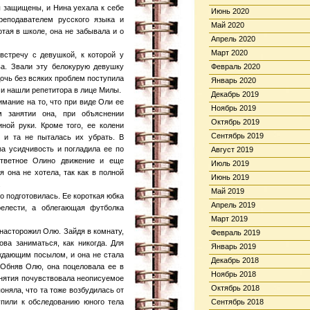
 защищены, и Нина уехала к себе
Июнь 2020
реподавателем русского языка и
Май 2020
тая в школе, она не забывала и о
Апрель 2020
Март 2020
встречу с девушкой, к которой у
а. Звали эту белокурую девушку
Февраль 2020
дочь без всяких проблем поступила
Январь 2020
 и нашли репетитора в лице Милы.
Декабрь 2019
мание на то, что при виде Оли ее
Ноябрь 2019
м занятии она, при объяснении
Октябрь 2019
ной руки. Кроме того, ее колени
Сентябрь 2019
 и та не пыталась их убрать. В
 усидчивость и погладила ее по
Август 2019
ответное Олино движение и еще
Июль 2019
 она не хотела, так как в полной
Июнь 2019
.
Май 2019
 подготовилась. Ее короткая юбка
Апрель 2019
релести, а облегающая футболка
Март 2019
 насторожил Олю. Зайдя в комнату,
Февраль 2019
ова заниматься, как никогда. Для
Январь 2019
дающим посылом, и она не стала
Декабрь 2018
 Обняв Олю, она поцеловала ее в
Ноябрь 2018
занятия почувствовала неописуемое
Октябрь 2018
оняла, что та тоже возбудилась от
упили к обследованию юного тела
Сентябрь 2018