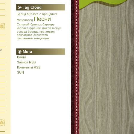
Tag Cloud
Бренд 585
Все о брендинге
Песни
Меченосец
Сильный бренд
к барьеру
колбаса
курение
мысли в слух
основа бренда
про хмыря
рекламное агентство
рекламные тенденции
е
Мета
Войти
Записи
RSS
Комменты
RSS
SUN