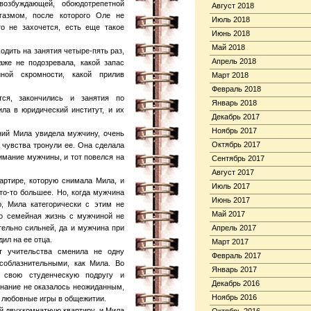
озбуждающей, обоюдотрепетной
Август 2018
газмом, после которого Оле не
Июль 2018
о не захочется, есть еще такое
Июнь 2018
Май 2018
одить на занятия четыре-пять раз,
Апрель 2018
же не подозревала, какой запас
ной скромности, какой прилив
Март 2018
Февраль 2018
тся, закончились и занятия по
Январь 2018
ила в юридический институт, и их
Декабрь 2017
Ноябрь 2017
ний Мила увидела мужчину, очень
Октябрь 2017
 чувства тронули ее. Она сделала
имание мужчины, и тот повелся на
Сентябрь 2017
Август 2017
артире, которую снимала Мила, и
Июль 2017
что-то большее. Но, когда мужчина
Июнь 2017
, Мила категорически с этим не
Май 2017
то семейная жизнь с мужчиной не
тельно сильней, да и мужчина при
Апрель 2017
ил на ее отца.
Март 2017
т учительства сменила не одну
Февраль 2017
соблазнительными, как Мила. Во
Январь 2017
 свою студенческую подругу и
Декабрь 2016
знание не оказалось неожиданным,
Ноябрь 2016
х любовные игры в общежитии.
й двухкомнатную квартиру, и Мила