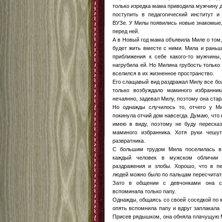
только изредка мама приводила мужчину д
поступить в педагогический институт и
ВУЗе. У Милы появились новые знакомые,
перед ней.
А в Новый год мама объявила Миле о том,
будет жить вместе с ними. Мила и рань
приближения к себе какого-то мужчины
нагрубила ей. Но Милина грубость только
вселился в их жизненное пространство.
Его слащавый вид раздражал Милу все бо
только возбуждало маминого избранни
нечаянно, задевал Милу, поэтому она ста
Но однажды случилось то, отчего у М
покинула отчий дом навсегда. Думаю, что 
имею в виду, поэтому не буду пересказ
маминого избранника. Хотя руки чешут
развратника.
С большим трудом Мила поселилась в 
каждый человек в мужском обличии 
раздражения и злобы. Хорошо, что в пе
людей можно было по пальцам пересчитат
Зато в общении с девчонками она с
вспоминала только папу.
Однажды, общаясь со своей соседкой по к
опять вспомнила папу и вдруг заплакала 
Присев рядышком, она обняла плачущую М