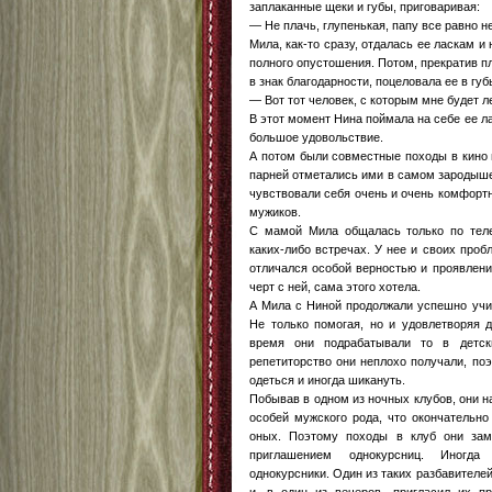
заплаканные щеки и губы, приговаривая:
— Не плачь, глупенькая, папу все равно н
Мила, как-то сразу, отдалась ее ласкам и
полного опустошения. Потом, прекратив пл
в знак благодарности, поцеловала ее в губ
— Вот тот человек, с которым мне будет л
В этот момент Нина поймала на себе ее ла
большое удовольствие.
А потом были совместные походы в кино 
парней отметались ими в самом зародыше.
чувствовали себя очень и очень комфортно.
мужиков.
С мамой Мила общалась только по теле
каких-либо встречах. У нее и своих проб
отличался особой верностью и проявлени
черт с ней, сама этого хотела.
А Мила с Ниной продолжали успешно учит
Не только помогая, но и удовлетворяя д
время они подрабатывали то в детск
репетиторство они неплохо получали, по
одеться и иногда шикануть.
Побывав в одном из ночных клубов, они н
особей мужского рода, что окончательно
оных. Поэтому походы в клуб они за
приглашением однокурсниц. Иногд
однокурсники. Один из таких разбавителе