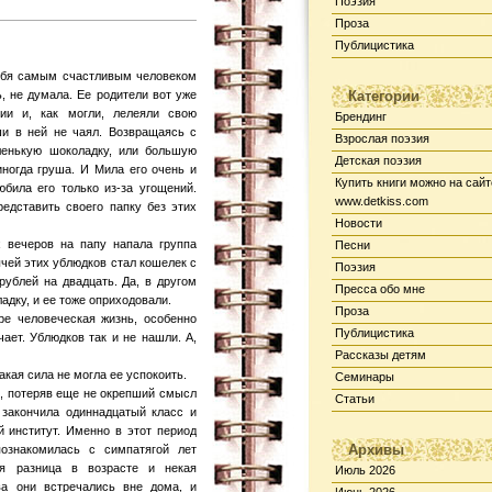
Поэзия
Проза
Публицистика
ебя самым счастливым человеком
ь, не думала. Ее родители вот уже
Категории
ии и, как могли, лелеяли свою
Брендинг
и в ней не чаял. Возвращаясь с
Взрослая поэзия
ленькую шоколадку, или большую
Детская поэзия
иногда груша. И Мила его очень и
Купить книги можно на сайт
била его только из-за угощений.
www.detkiss.com
редставить своего папку без этих
Новости
 вечеров на папу напала группа
Песни
ычей этих ублюдков стал кошелек с
Поэзия
блей на двадцать. Да, в другом
Пресса обо мне
дку, и ее тоже оприходовали.
Проза
ре человеческая жизнь, особенно
Публицистика
чает. Ублюдков так и не нашли. А,
Рассказы детям
кая сила не могла ее успокоить.
Семинары
е, потеряв еще не окрепший смысл
Статьи
 закончила одиннадцатый класс и
й институт. Именно в этот период
Архивы
ознакомилась с симпатягой лет
яя разница в возрасте и некая
Июль 2026
ва они встречались вне дома, и