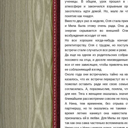
ученицы. В общем, урок прошел в в
атмосфере и закончился взрывным ор
захотелось идти домой. Но, мало ли чт
понятие как «надо».
Вместо двух раз в неделю, Оля стала прих
и Мила была этому очень рада. Она да
энергии скрывается во внешней Оли
возбуждения исходит от нее.
Но все хорошее когда-нибудь кончае
репетиторству. Оля с трудом, но поступ
встречи стали случаться все реже и реже.
Да еще на одном из родительских собра
похожего на отца, и доселе неизведанные
все от нее зависящее, чтобы привлечь вн
ее соблазняющий взгляд.
Около года они встречались тайно на кв
казалось, что их встречи перерастут во 
пожелал оставить ради нее свою семью
согласилась. А, поразмыслив, поняла, ч
для нее. Тяга к женщине оказалась значи
ближайшем рассмотрении совсем не поход
А Нина, тем временем, без отрыва о
партнершу, но те оказались не такими 
время летних каникул она навестила
призналась ей в любви. Для Милы ее при
так как она сама частенько вспоминала и
Через год у Нины умерла мама, оставив е