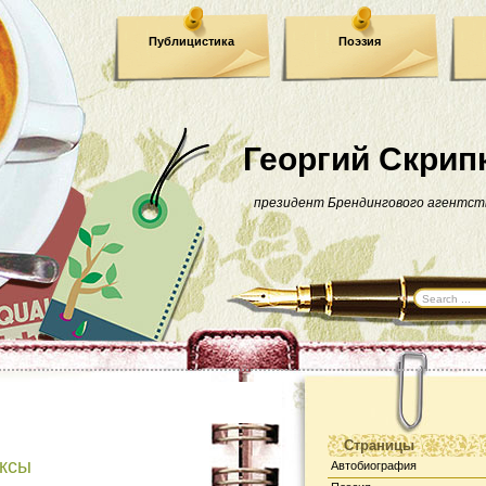
Публицистика
Поэзия
Георгий Скрип
президент Брендингового агентст
Страницы
ксы
Автобиография