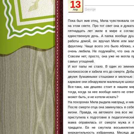
13
George
Апр
Пока был жив отец, Мила чувствовала с
на этом свете. Про тот свет она и думат
пятнадцать лет жили в мире и соглас
единственную дочь. А папка вообще душ
работы домой, он вручал Миле или ма
фруктину. Чаще всего это было яблоко, 
очень любила. Не подумайте, что она лю
Совсем нет, просто, она уже не могла п
самых угощений.
И вот папы не стало. В один из зимних
молокососов и забила его до смерти. Доб
двумя бумажными стошками и мелочью ру
кармане они обнаружили маленькую шокола
Все-таки, как дешево стоит в нашем ми
тогда, когда за нее вообще никто не отве
может быть, и не хотели искать?
На похоронах Мила рыдала навзрыд, и ника
После смерти отца она замкнулась в себ
жизни. Правда, на автомате она все же
приступила к подготовке в педагогически
мама оправилась от смерти мужа и п
тридцати. Ее не смутила восьмилетн
меркантильность избранника. Месяца д