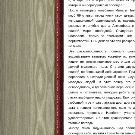
и, в один из вечеров, пригласил их пр
который он периодически посещал.
После некоторых колебаний Мила и Нина
клуб 69 открыл перед ними свои двери.
нетрадиционной ориентацией, и, навер
розовые и голубые цвета. Атмосфера в 
полной мере, свободной. Слащавые
целовались прямо за столиками. Тем
вертихвостки. Они делали это так раскре
не было.
Эта раскрепощенность поначалу шок
воздействием выпитого коктейля их тож
нашли не только приятное место для ра
друзей мужеского пола. С этими друз
полной, не боясь какой-либо агрессии. Пра
переросло в нетрадиционный секс. Случ
молодых людей. В этот вечер его р
освободилась, и тусовка была перенесена 
Выпив и потанцевав, молодые ребята при
ласки возбудили наших подружек. Как-то 
любовной игре и уже ласкали друг друга 
акта в нашем понимании его, дело не д
оказались пресными. Наоборот, учас
удовлетворение. Об этом красноречиво г
томные взгляды.
Иногда Мила задумывалась над свои
осуждала себя, но тяга к Нине была значи