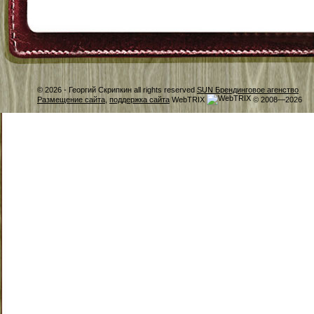
© 2026 -
Георгий Скрипкин all rights reserved
SUN Брендинговое агенство
Размещение сайта
,
поддержка сайта
WebTRIX
© 2008—2026