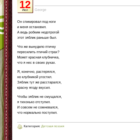
12
George
Июл
Он спикировал под ноги
и меня остановил.
А ведь робким недотрогой
этот зяблик раньше был.
Что же вынудило птичку
пересилить птичий страх?
Может красная клубничка,
что я нес в своих руках.
Я, конечно, растерялся,
но клубникой угостил.
Зяблик тут же расстарался,
красну ягоду вкусил.
Чтобы зяблик не смущался,
я тихонько отступил.
И совсем не сомневался,
что нормально поступил.
Категория:
Детская поэзия