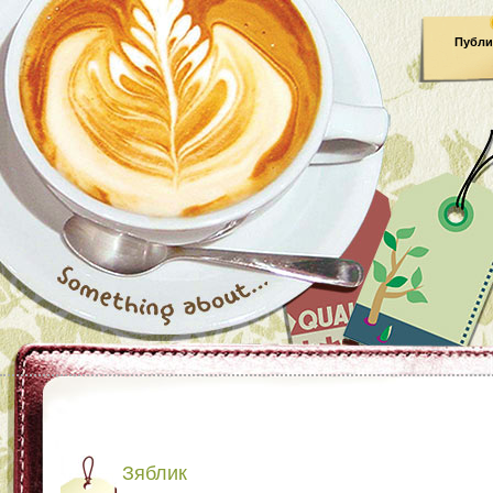
Публи
Зяблик