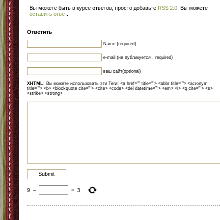
Вы можете быть в курсе ответов, просто добавьте
RSS 2.0
. Вы можете
оставить ответ
.
.
Ответить
Name (required)
e-mail (не публикуется , required)
ваш сайт(optional)
XHTML:
Вы можете использовать эти Теги: <a href="" title=""> <abbr title=""> <acronym
title=""> <b> <blockquote cite=""> <cite> <code> <del datetime=""> <em> <i> <q cite=""> <s>
<strike> <strong>
9
−
=
3